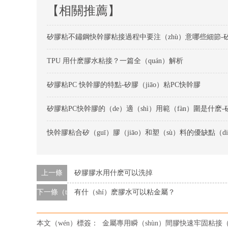
【相關推薦】
TPU 用什麽膠水粘接？一篇全（quán）解析
矽膠粘PC 快幹膠的特點-矽膠（jiāo）粘PC快幹膠
上一條
矽膠膠水用什麽可以洗掉
下一條（tiáo）
有什（shí）麽膠水可以粘金屬？
本文（wén）標簽：
金屬專用瞬（shùn）間膠快速牢固粘接（j