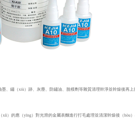
油墨、鏽（xiù）跡、灰塵、防鏽油、脫模劑等雜質清理幹淨並幹燥後再上
xǔ）的應（yīng）對光滑的金屬表麵進行打毛處理並清潔幹燥後（hòu