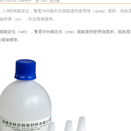
年07月02日 15時06分
瀏（liú）覽次數:
5-8秒就能定位，隻需30分鍾左右就能達到使用強（qiáng）度的，低粘度
產線作業（yè），符合環保標準。
8秒就能定位（wèi），隻需30分鍾左右（yòu）就能達到使用強度的，低粘
合環保標準。