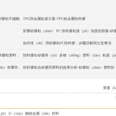
矽膠粘不鏽鋼快幹膠粘接過程中要注（zhù）意哪些細節-矽膠粘不鏽鋼快幹膠
TPU與金屬粘接方案-TPU粘金屬快幹膠
影響矽膠粘（zhān） PC 快幹膠粘接（jiē）強度的因素-矽
如何使（shǐ）用矽膠粘PC快幹膠：步驟詳解與注意事項
矽膠粘PC快幹膠的（de）適（shì）用範（fàn）圍是什麽-矽膠粘塑料快幹膠
快幹膠粘合矽（guī）膠（jiāo）和塑（sù）料的優缺點（diǎn）有哪些-矽膠粘塑料（liào）快（kuài）幹膠
查看（k
iē）小（xiǎo）麵積金屬（shǔ）材料