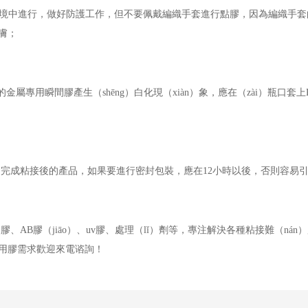
）的環境中進行，做好防護工作，但不要佩戴編織手套進行點膠，因為編織手套的
膚；
專用瞬間膠產生（shēng）白化現（xiàn）象，應在（zài）瓶口套上
；完成粘接後的產品
，如果要進行密封包裝，應在
12小時以後，否則容易
）膠、
AB膠（jiāo）、uv膠、處理（lǐ）劑等，
專注解決各種粘接難（nán
如有用膠需求歡迎來電谘詢！