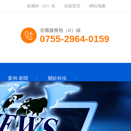
收藏科（kē）佳
在線留言
網站地圖
全國服務熱（rè）線
0755-2964-0159
案例·新聞
關於科佳