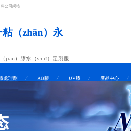
粘材料公司網站
一粘（zhān）永
jiāo）膠水（shuǐ）定製服
膠處理劑
AB膠
UV膠
產品中心