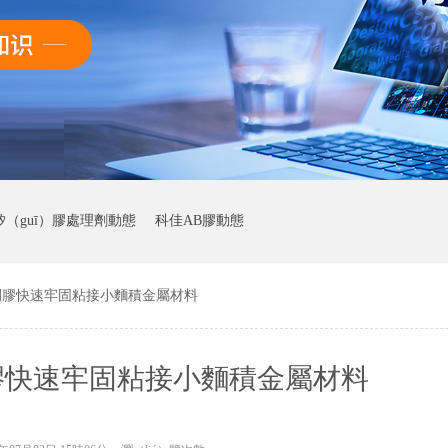
）矽（guī）膠處理劑動態
科佳AB膠動態
間膠快速牢固粘接小麵積金屬材料
動態
膠快速牢固粘接小麵積金屬材料