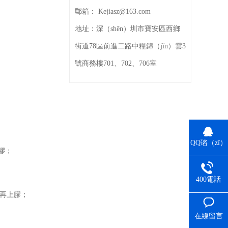
郵箱：
Kejiasz@163.com
地址：
深（shēn）圳市寶安區西鄉
街道78區前進二路中糧錦（jǐn）雲3
號商務樓701、702、706室
QQ谘（zī）
膠；
詢
400電話
）再上膠；
在線留言
（yán）