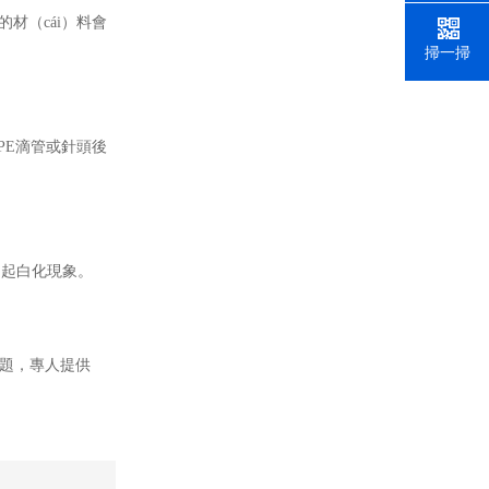
材（cái）料會
掃一掃
PE滴管或針頭後
引起白化現象。
）題，專人提供