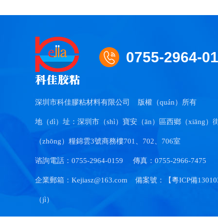
0755-2964-0
深圳市科佳膠粘材料有限公司
版權（quán）所有
地（dì）址：深圳市（shì）寶安（ān）區西鄉（xiāng）
（zhōng）糧錦雲3號商務樓701、702、706室
谘詢電話：0755-2964-0159
傳真：0755-2966-7475
企業郵箱：Kejiasz@163.com
備案號：【
粵ICP備1301
（jì）