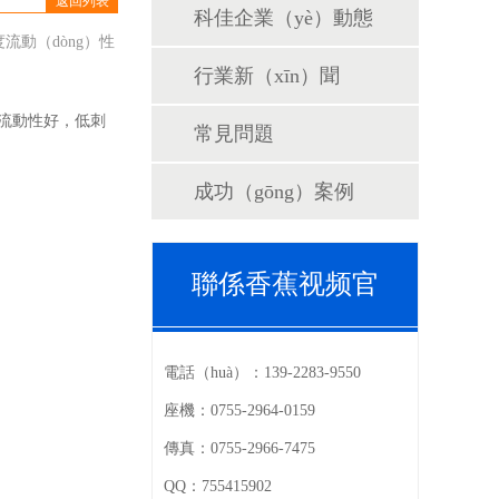
返回列表
科佳企業（yè）動態
流動（dòng）性
行業新（xīn）聞
度流動性好，低刺
常見問題
成功（gōng）案例
聯係香蕉视频官
電話（huà）：
139-2283-9550
座機：
0755-2964-0159
傳真：
0755-2966-7475
QQ：
755415902