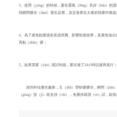
3、使用（yòng）的時候，要在通風（fēng）良好（hǎo
與瞬間膠水（shuǐ）發生反應，並且會產生大量的熱量灼傷皮
4、為了避免點膠過多造成浪費、影響粘接效果，及避免溢出的金屬
再點（diǎn）膠；
5、如果需要（yào）測試性能，要在過了24小時以後再進行
深圳科佳膠水廠家，
主（zhǔ）營矽膠膠水、瞬間（jiān
（gòng）技（jì）術支持（chí），免費供樣測（cè）試，