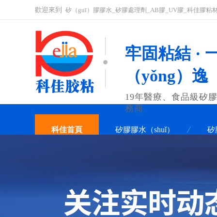
歡迎來到
矽（guī）膠膠水_矽膠處理劑_AB膠_UV膠_科佳膠
牢固粘結 · 
（yǒng）逸
19年醫療、食品級矽膠（
務商
科佳首頁
矽膠膠水（shuǐ）
矽
聯係科佳（jiā）