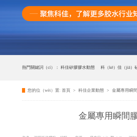
熱門關鍵詞（cí）：
科佳矽膠膠水動態
科（kē）佳（jiā
您的位（wèi）置:
首頁
>
科佳企業動態
>
金屬專用瞬
科佳UV無影（yǐng）膠水動態
科佳（jiā）快幹膠（jiāo）
金屬專用瞬間