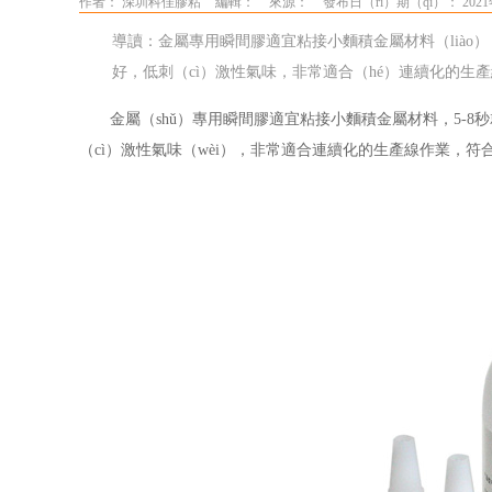
作者： 深圳科佳膠粘
編輯：
來源：
發布日（rì）期（qī）： 2021
導讀：金屬專用瞬間膠適宜粘接小麵積金屬材料（liào），
好，低刺（cì）激性氣味，非常適合（hé）連續化的生
金屬（shǔ）專用瞬間膠適宜粘接小麵積金屬材料
，
5-
（cì）激性氣味（wèi），非常適合連續化的生產線作業，符