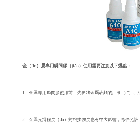
金（jīn）屬專用瞬間膠（jiāo）使用
需要注意以下幾點：
1、金屬專用瞬間膠使用前，先要將金屬表麵的油漆（qī）、
2、金屬光滑程度（dù）對粘接強度也有很大影響，條件允許（