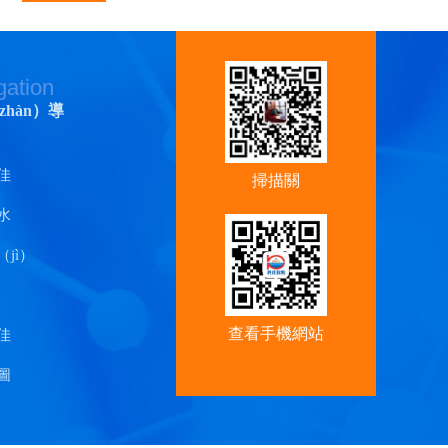
gation
zhàn）導
佳
掃描關
水
（guān）注香
蕉视频官
jì）
查看手機網站
佳
圖