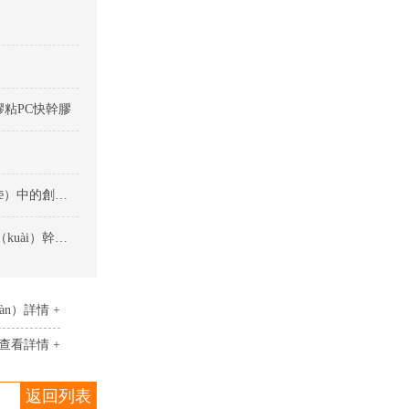
膠粘PC快幹膠
快幹膠在矽膠與（yǔ）多種（zhǒng）塑料（liào）粘接（jiē）中的創新應用-矽膠粘塑料快幹膠
快幹膠粘合矽膠與塑料的效果分析-矽膠粘（zhān）塑料快（kuài）幹膠（jiāo）
àn）詳情 +
查看詳情 +
返回列表