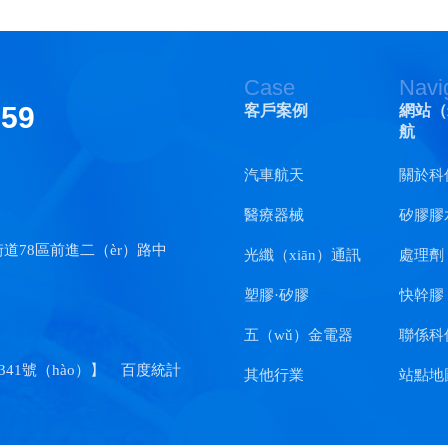
Case
Navi
159
客戶案例
網站（
航
汽車航天
關於科
醫療器械
矽膠膠
街道78區前進二（èr）路中
光纖（xiān）通訊
處理劑（
塑膠·矽膠
快幹膠
五（wǔ）金電器
聯係科
0341號（hào）
】
百度統計
其他行業
站點地