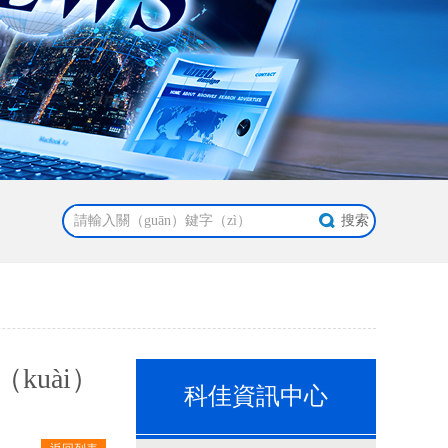
kuài）
科佳資訊中心