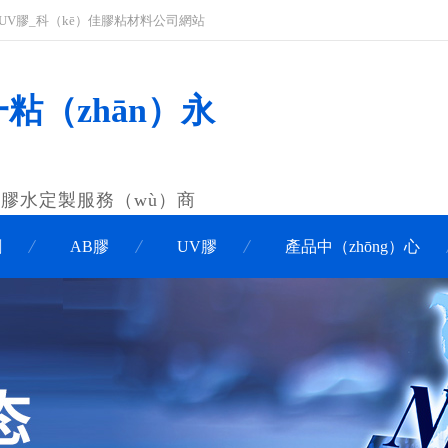
膠_UV膠_科（kē）佳膠粘材料公司網站
一粘（zhān）永
膠膠水定製服務（wù）商
劑
AB膠
UV膠
產品中（zhōng）心