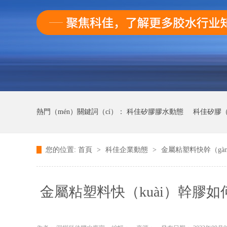
熱門（mén）關鍵詞（cí）：
科佳矽膠膠水動態
科佳矽膠（
您的位置:
首頁
>
科佳企業動態
>
金屬粘塑料快幹（gà
科佳UV無影膠水動態
科佳快幹膠動態
金屬粘塑料快（kuài）幹膠如何