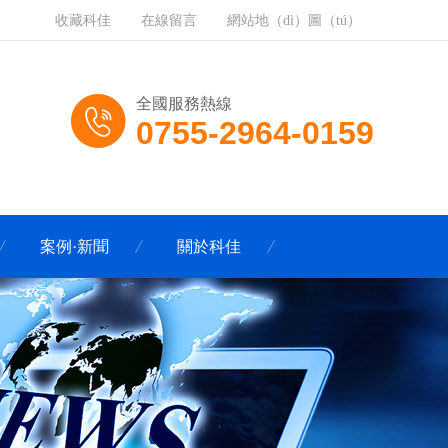
收藏科佳
在線留言
網站地（dì）圖（tú）
全國服務熱線
0755-2964-0159
案例·新聞
關於科佳