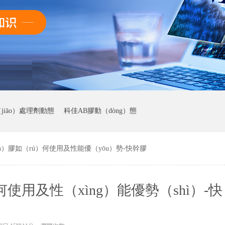
jiāo）處理劑動態
科佳AB膠動（dòng）態
n）膠如（rú）何使用及性能優（yōu）勢-快幹膠
使用及性（xìng）能優勢（shì）-快（
幹膠