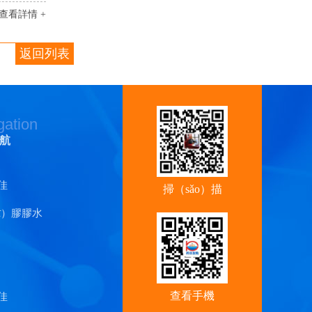
查看詳情 +
返回列表
gation
航
佳
掃（sǎo）描
ī）膠膠水
（miáo）關注
我（wǒ）們
查看手機
佳