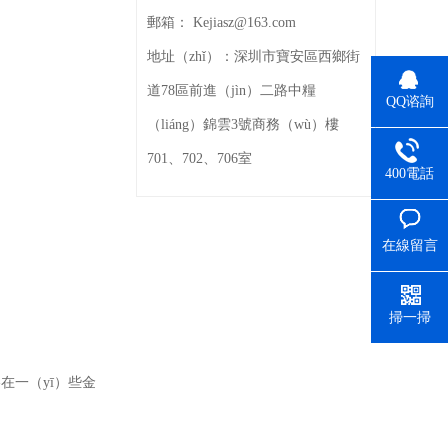
郵箱：
Kejiasz@163.com
地址（zhǐ）：
深圳市寶安區西鄉街
道78區前進（jìn）二路中糧
QQ谘詢
（liáng）錦雲3號商務（wù）樓
701、702、706室
400電話
在線留言
掃一掃
膠在一（yī）些金