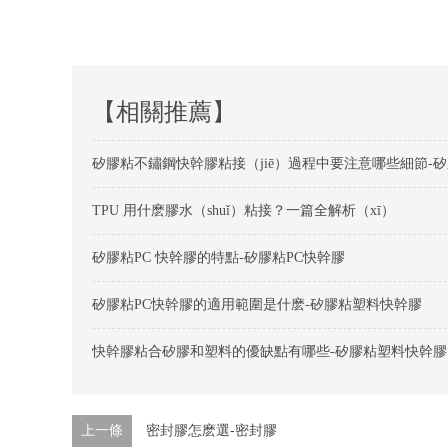
【相關推薦】
TPU 用什麽膠水（shuǐ）粘接？一篇全解析（xī）
矽膠粘PC 快幹膠的特點-矽膠粘PC快幹膠
矽膠粘PC快幹膠的適用範圍是什麽-矽膠粘塑料快幹膠
快幹膠粘合矽膠和塑料的優缺點有哪些-矽膠粘塑料快幹膠
上一條
密封膠怎麽選-密封膠