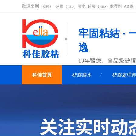
歡迎來到（dào）
矽膠（jiāo）膠水_矽膠（jiāo）處理劑_AB
牢固粘結 · 
逸
19年醫療、食品級矽
科佳首頁
矽膠膠水
矽膠處理
聯係（xì）科佳（jiā）