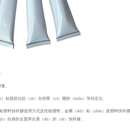
；
膠量。
n）粘接部位貼（tiē）合按壓（yā）幾秒（miǎo）等待定位。
n）屬粘塑料快幹膠使用方式及性能優勢，金屬（shǔ）粘（zhān）接塑料快幹
ù）自身的去選擇合適（shì）的（de）快幹膠。