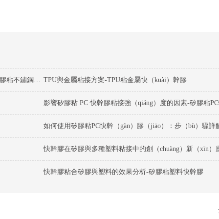
矽膠粘不鏽鋼快幹膠粘接（jiē）過程中要注意哪些細節-矽膠粘不鏽鋼快幹膠
TPU與金屬粘接方案-TPU粘金屬快（kuài）幹膠
影響矽膠粘 PC 快幹膠粘接強（qiáng）度的因素-矽膠粘P
如何使用矽膠粘PC快幹（gàn）膠（jiāo）：步（bù）驟
快幹膠粘合矽膠與塑料的效果分析-矽膠粘塑料快幹膠