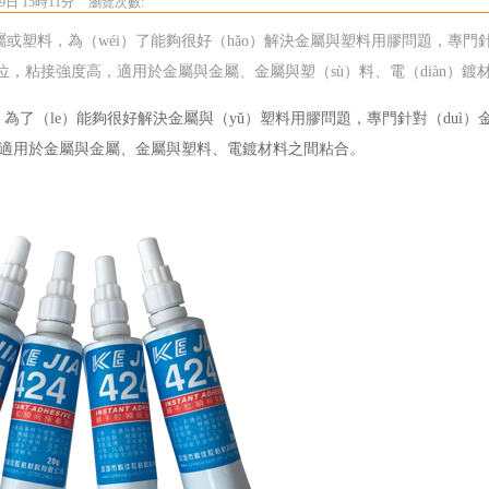
9日 15時11分
瀏覽次數:
屬或塑料，為（wéi）了能夠很好（hǎo）解決金屬與塑料用膠問題，專門針
位，粘接強度高，適用於金屬與金屬、金屬與塑（sù）料、電（diàn）鍍
，為了（le）能夠很好解決金屬與（yǔ）塑料用膠問題，專門針對（duì
高，適用於金屬與金屬、金屬與塑料、電鍍材料之間粘合。