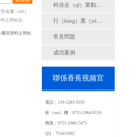
返回列表
科佳企（qǐ）業動態（tài）
（biǎo）
對金屬（shǔ）
材料之間粘合。
行（háng）業（yè）新聞
）金屬與塑料之間粘
常見問題
成功案例
聯係香蕉视频官
電話：
139-2283-9550
座（zuò）機：
0755-2964-0159
傳真：
0755-2966-7475
QQ：
755415902