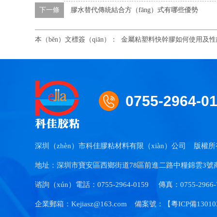
下一條
膠水替代傳統結合方（fāng）式有哪些優勢
本（běn）文標簽（qiān）：
金屬粘塑料快幹膠如何使用及性
0755-2964-0
深圳（zhèn）市科佳膠粘材料有限（xiàn）公司
版權所
地址：深圳市寶安區西鄉街道78區前進二路中糧錦雲3號商務樓
谘詢（xún）電話：0755-2964-0159
傳真：0755-2966-
企業郵箱：Kejiasz@163.com
備案號：【
粵ICP備13010