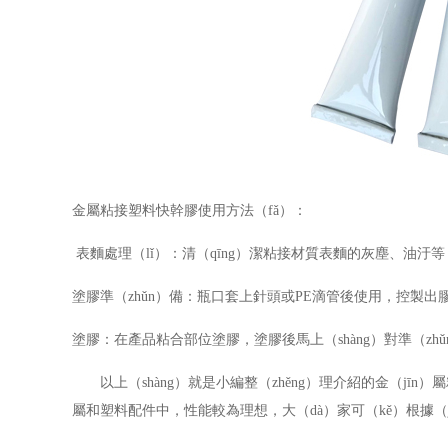
金屬粘接塑料快幹膠使用方法（fǎ）：
表麵處理（lǐ）：清（qīng）潔粘接材質表麵的灰塵、油汙等
塗膠準（zhǔn）備：瓶口套上針頭或
PE
滴管後使用，控製出
塗膠：在產品粘合部位塗膠，塗膠後馬上（shàng）對準（zhǔ
以上（shàng）就是小編整（zhěng）理介紹的金（jī
屬和塑料配件中，性能較為理想，大（dà）家可（kě）根據（j