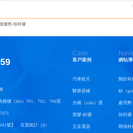
能優勢-快幹膠
Case
Navi
159
客戶案例
網站導
汽車航天
關於科
有
醫療器械
矽（gu
（lóu）701、702、706室
光纖（xiān）通
處理劑
7475
（tōng）訊
塑膠·矽膠
快幹膠
341號
】
百度統計（jì）
五金電器
聯係科