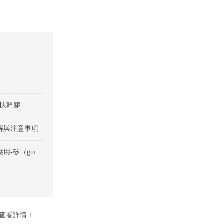
C快幹膠
詳解與注意事項
快幹膠在矽膠與多種塑料粘接中的創（chuàng）新（xīn）應用-矽（guī）膠粘塑料快幹膠
查看詳情 +