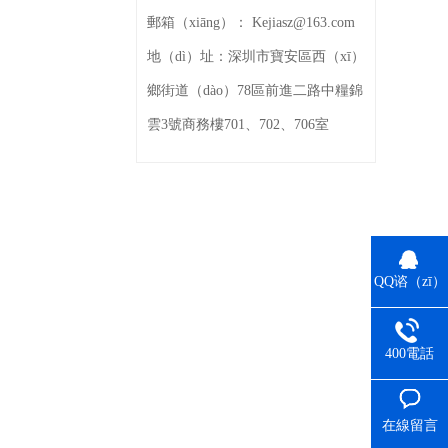
郵箱（xiāng）：
Kejiasz@163.com
地（dì）址：
深圳市寶安區西（xī）
鄉街道（dào）78區前進二路中糧錦
雲3號商務樓701、702、706室
QQ谘（zī）
詢
400電話
在線留言