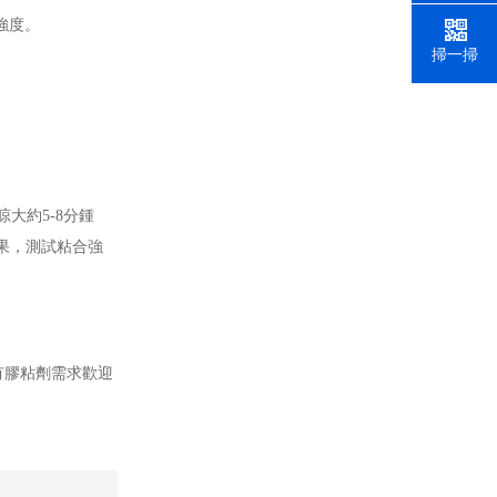
的強度。
掃一掃
晾大約
5-8分鍾
效果，測試粘合強
如有膠粘劑需求歡迎