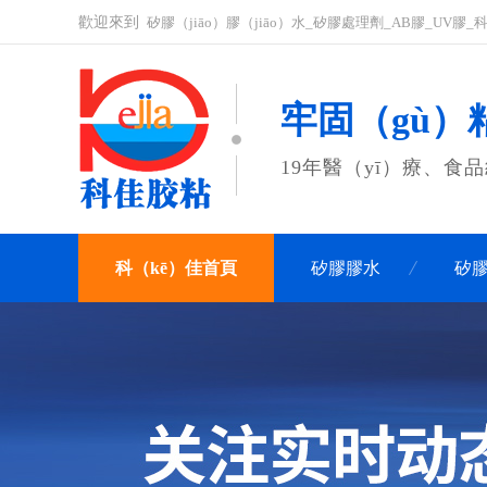
歡迎來到
矽膠（jiāo）膠（jiāo）水_矽膠處理劑_AB膠_UV
牢固（gù）粘
19年醫（yī）療、食
科（kē）佳首頁
矽膠膠水
矽膠
聯係科佳