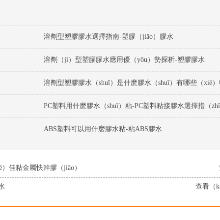
溶劑型塑膠膠水選擇指南-塑膠（jiāo）膠水
溶劑（jì）型塑膠膠水應用優（yōu）勢探析-塑膠膠水
）
PC塑料用什麽膠水（shuǐ）粘-PC塑料粘接膠水選擇指（zh
ABS塑料可以用什麽膠水粘-粘ABS膠水
ē）佳粘金屬快幹膠（jiāo）
水
查看（k