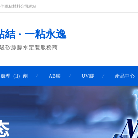
膠_科佳膠粘材料公司網站
結 · 一粘永逸
品級矽膠膠水定製服務商
處理（lǐ）劑
AB膠
UV膠
產品中心