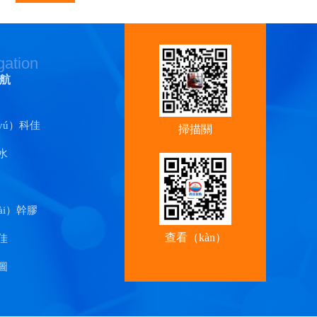
gation
航
yú）科佳
掃描關
水
（guān）注香
蕉视频官
ài）幹膠
查看（kàn）
佳
手（shǒu）機
圖
網站