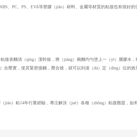
ABS、PC、PS、EVA等塑膠（jiāo）材料、金屬等材質的粘接也有很好
表麵清（qīng）潔幹燥，將（jiāng）兩麵均勻塗上一（yī）層膠水，
iē）合壓實，使其緊密接觸，壓合後，就可以到達（dá）定（dìng）位的
jiāo）粘
14年行業經驗，專注解決（jué）各種（zhǒng）粘接難題，