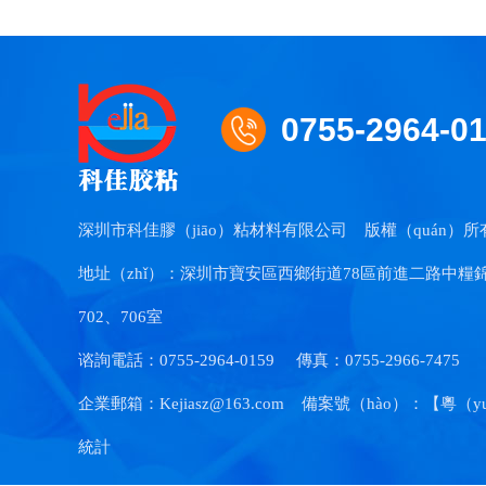
0755-2964-0
深圳市科佳膠（jiāo）粘材料有限公司
版權（quán）所
地址（zhǐ）：深圳市寶安區西鄉街道78區前進二路中糧錦雲
702、706室
谘詢電話：0755-2964-0159
傳真：0755-2966-7475
企業郵箱：Kejiasz@163.com
備案號（hào）：【
粵（yu
統計