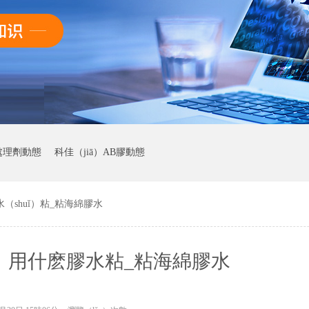
處理劑動態
科佳（jiā）AB膠動態
（shuǐ）粘_粘海綿膠水
動態
n）用什麽膠水粘_粘海綿膠水