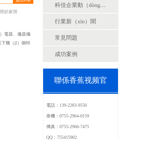
返回列表
科佳企業動（dòng）態
常用於家用
行業新（xīn）聞
g）電器、儀器儀
常見問題
以下幾（jǐ）個特
成功案例
聯係香蕉视频官
電話：
139-2283-9550
座機：
0755-2964-0159
傳真：
0755-2966-7475
QQ：
755415902