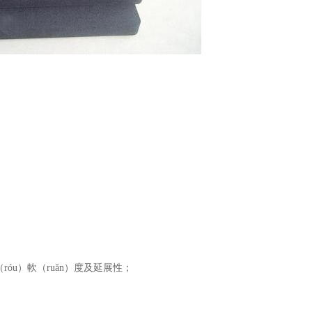
óu）軟（ruǎn）度及延展性；