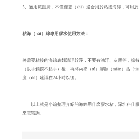
5、適用範圍廣，不僅僅隻（zhī）適合用於粘接海綿，可
用於
粘
海（hǎi）綿專用膠水使用方法：
將需要粘接的海綿表麵清理幹淨，不要有油汙、灰塵等，操持粘接
（以手觸摸不粘手）後，再將兩塗（tú）膠麵（miàn）貼（t
度（dù）建議在24小時以後。
以上就是小編整理介紹的海綿用什麽膠水粘，深圳科佳膠（
來電谘詢。