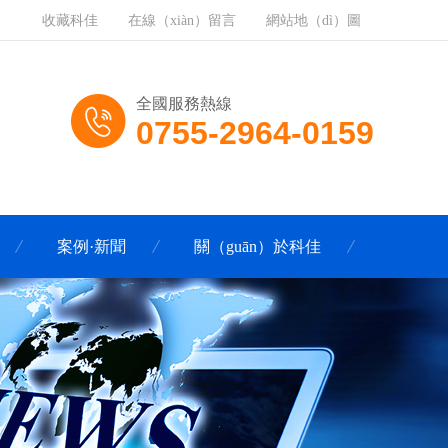
收藏科佳
在線（xiàn）留言
網站地（dì）圖
全國服務熱線
0755-2964-0159
案例·新聞
關（guān）於科佳