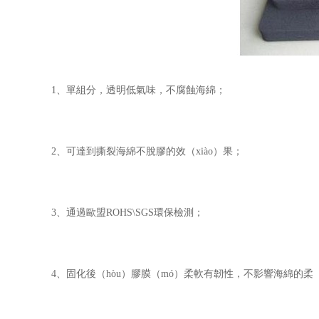
1、單組分，透明低氣味，不腐蝕海綿；
2、可達到撕裂海綿不脫膠的效（xiào）果；
3、通過歐盟ROHS\SGS環保檢測；
4、固化後（hòu）膠膜（mó）柔軟有韌性，不影響海綿的柔（r