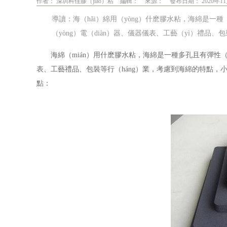
作者： 深圳科佳膠（jiāo）粘
編輯：
來源：
發布日期： 2020年11
導讀：海（hǎi）綿用（yòng）什麽膠水粘，海綿是一
（yòng）電（diàn）器、儀器儀表、工藝（yì）禮品、
海綿（mián）用什麽膠水粘，海綿是一種多孔且有彈性（
表、工藝禮品、包裝等行（háng）業，考慮到海綿的特點，
小
點：