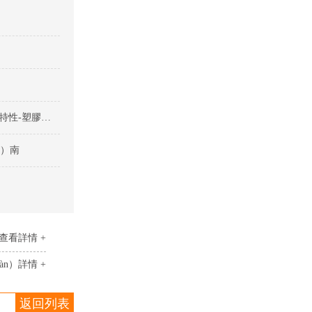
溶劑型塑膠膠水（shuǐ）是什麽膠水（shuǐ）有哪些（xiē）特性-塑膠膠水（shuǐ）
ǐ）南
查看詳情 +
àn）詳情 +
返回列表