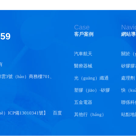
Case
Navi
159
客戶案例
網站導
汽車航天
關於（
有
醫療器械
矽膠膠
3號（hào）商務樓701、
光（guāng）纖通
處理劑
訊
塑膠（jiāo）·矽膠
快（ku
五金電器
聯係科
è）ICP備13010341號
】
百度
其他行（háng）
站點地
業