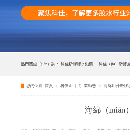
熱門關鍵（jiàn）詞：
科佳矽膠膠水動態
科佳（jiā）矽膠
您的位置:
首頁
>
科佳企（qǐ）業動態
>
海綿用什麽膠水
科佳UV無影膠水動（dòng）態
科佳（jiā）快幹（gàn）膠
海綿（miá