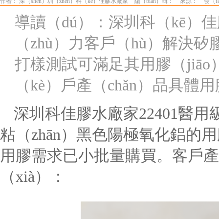
作者： 深（shēn）圳（zhèn）科（kē）佳膠水廠家
編（biān）輯：
來源：
發（f
導讀（dú）：深圳科（kē）佳
（zhù）力客戶（hù）解決
打樣測試可滿足其用膠（jiā
（kè）戶產（chǎn）品具體
深圳科佳膠水廠家22401醫
粘（zhān）黑色陽極氧化鋁的
用膠需求已小批量購買。客戶產（
（xià）：