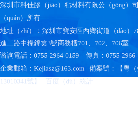
深圳市科佳膠（jiāo）粘材料有限公（gōng）
（quán）所有
地址（zhǐ）：深圳市寶安區西鄉街道（dào）7
進二路中糧錦雲3號商務樓701、702、706室
谘詢電話：0755-2964-0159
傳真：0755-2966-
企業郵箱：Kejiasz@163.com
備案號：【
粵（y
13010341號
】
百度（dù）統計