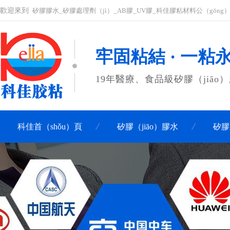
歡迎來到
矽膠膠水_矽膠處理劑（jì）_AB膠_UV膠_科佳膠粘材料公（gōng
牢固粘結 · 一粘
19年醫療、食品級矽膠（jiāo
科佳首（shǒu）頁
矽膠（jiāo）膠水
矽膠
聯係科佳