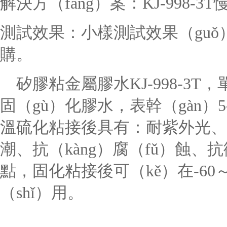
解決方（fāng）案：
KJ-998-
3T
測試效果：小樣測試效果（guǒ）
購。
矽膠粘金屬
膠水
KJ-998-3
T
，
固（gù）化膠水，表幹（gàn）
溫硫化粘接後具有：耐紫外光、臭
潮、抗（kàng）腐（fǔ）蝕、
點，固化粘接後可（kě）在-60～
（shǐ）用。