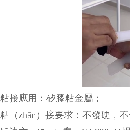
粘接應用：矽膠粘金屬；
粘（zhān）接要求：不發硬，