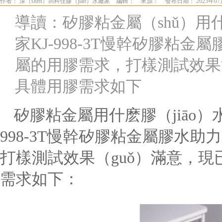
作者： 深（shēn）圳科佳膠（jiāo）水廠家
編輯：
來源：
發布日期： 2023年07
導讀：矽膠粘金屬（shǔ）用
家KJ-998-3T慢幹矽膠粘
屬的用膠需求，打樣測試效果
具體用膠需求如下
矽膠粘金屬用什麽膠（jiāo）
998-
3T慢幹矽膠粘金屬膠水助
打樣測試效果（guǒ）滿意，
需求如下：