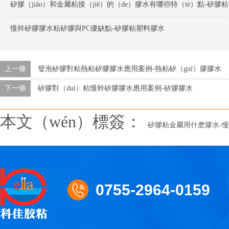
矽膠（j
慢幹矽膠膠水粘矽膠與PC優缺點-矽膠粘塑料膠水
上一條
發泡矽膠對粘熱粘矽膠膠水應用案例-熱粘矽（guī）膠膠水
下一條
矽膠對（duì）粘慢幹矽膠膠水應用案例-矽膠膠水
本文（wén）標簽：
矽膠粘金屬用什麽膠水-慢
0755-2964-0159