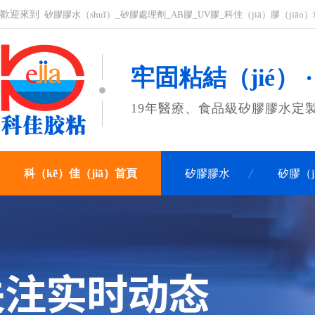
歡迎來到
矽膠膠水（shuǐ）_矽膠處理劑_AB膠_UV膠_科佳（jiā）膠（jiā
牢固粘結（jié） 
19年醫療、食品級矽膠膠水定
科（kē）佳（jiā）首頁
矽膠膠水
矽膠（j
關（guān）於科佳
聯係科佳