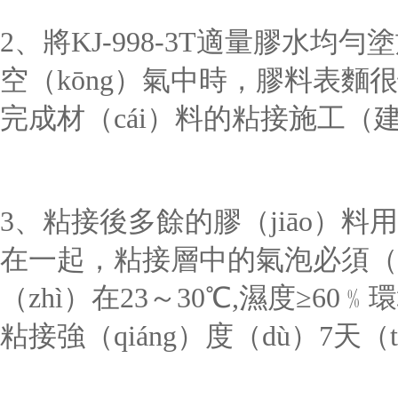
2、
將
KJ-998-3T適量膠水均
空（kōng）氣中時，膠料表
完成材（cái）料的粘接施工（建
3、粘接後
多餘的膠（jiāo）料
在一起，粘接層中的氣泡必須（
（zhì）在23～30℃,濕度≥60
粘接強（qiáng）度（dù）7天（