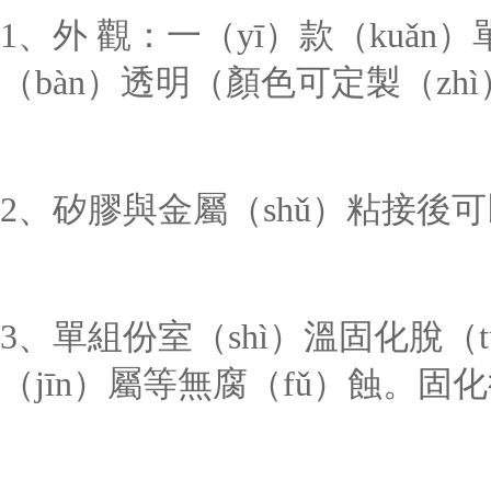
1、外 觀：一（yī）款（kuǎn
（bàn）透明（顏色可定製（zh
2
、矽膠與金屬（shǔ）粘接後
3、單組份室（shì）溫固化脫（
（jīn）屬等無腐（fǔ）蝕。固