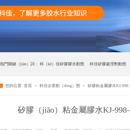
熱門關鍵（jiàn）詞：
科（kē）佳矽膠膠水動態
科佳矽膠處理劑動態
您的位置:
首頁
>
科佳企業動（dòng）態
>
矽膠粘金屬膠水KJ-99
科佳快幹膠動態
矽膠（jiāo）粘金屬膠水KJ-99