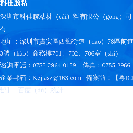
深圳市科佳膠粘材（cái）料有限公（gōng）司
有
地址：深圳市寶安區西鄉街道（dào）78區前
3號（hào）商務樓701、702、706室（shì）
谘詢電話：0755-2964-0159
傳真：0755-2966-
企業郵箱：Kejiasz@163.com
備案號：【
粵IC
號
】
百度（dù）統計