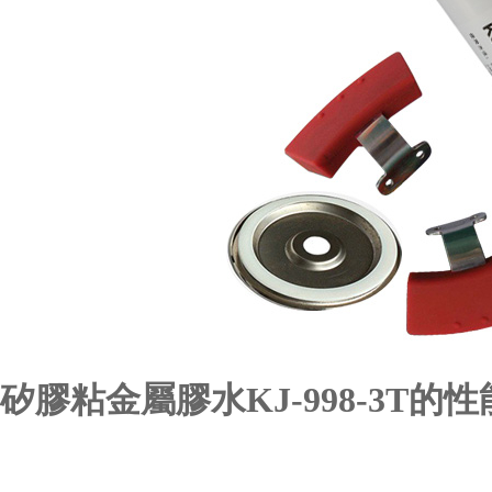
矽膠粘金屬膠水
KJ-998-3T的