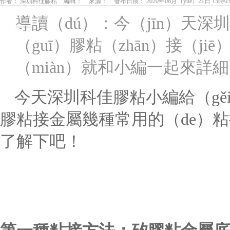
作者： 深圳科佳膠粘
編輯：
來源：
發布日期： 2020年08月（yuè）21日 15時0
導讀（dú）：今（jīn）天
（guī）膠粘（zhān）接（
（miàn）就和小編一起來詳
今天深圳科佳膠粘小編給（gěi
膠粘接金屬幾種常用的（de）
了解下吧！