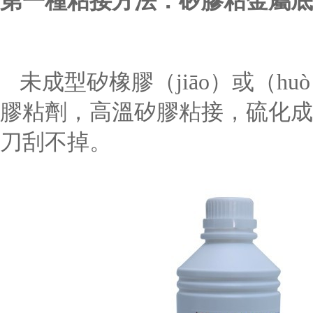
第一種粘接方法
：
矽膠粘金屬底
未成型矽橡膠（jiāo）或（h
膠粘劑，高溫矽膠粘接，硫化成
刀刮不掉。