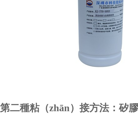
第二種粘（zhān）接方法
：
矽