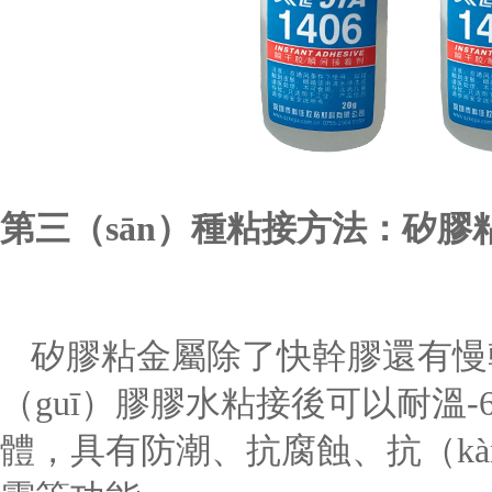
第三（sān）種粘接方法
：
矽膠
矽膠粘金屬除了快幹膠還有慢幹
（guī）膠膠水
粘接後可以耐溫
體，具有防潮、抗腐蝕、抗（kàn