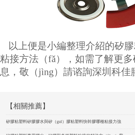
以上便是小編整理介紹的矽膠粘
粘接方法（fǎ），如需了解更多
息，敬（jìng）請谘詢深圳科佳膠
【相關推薦】
矽膠粘塑料矽膠膠水與矽（guī）膠粘塑料快幹膠哪種粘接力強