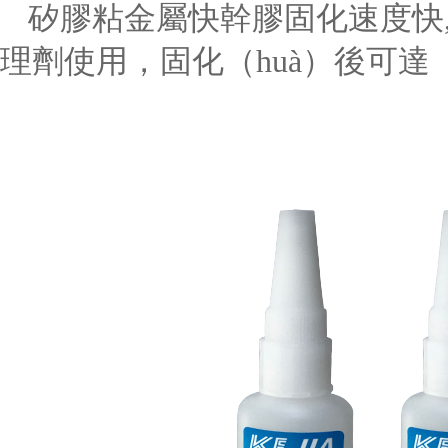
矽膠粘金屬快幹膠固化速度快
理劑使用，固化（huà）後可達