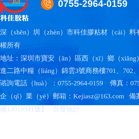
0755-2964-0159
深（shēn）圳（zhèn）市科佳膠粘材（cái）
權所有
地址：深圳市寶安（ān）區西（xī）鄉（xiāng
進二路中糧（liáng）錦雲3號商務樓701、702、
谘詢電話（huà）：0755-2964-0159
傳真：0755
企（qǐ）業（yè）郵箱：Kejiasz@163.com
備
備13010341號
】
百度統計