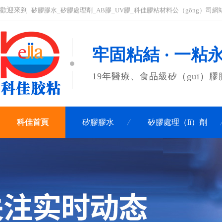
歡迎來到
矽膠膠水_矽膠處理劑_AB膠_UV膠_科佳膠粘材料公（gōng）司網
牢固粘結 · 一粘
19年醫療、食品級矽（guī）
科佳首頁
矽膠膠水
矽膠處理（lǐ）劑
聯係科（kē）佳