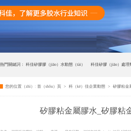
熱門關鍵詞：
科佳矽膠膠（jiāo）水動態（tài）
科佳矽膠（jiāo）處
您的位置（zhì）:
首（shǒu）頁
>
科（kē）佳企業動態
>
矽膠粘金
科佳UV無影膠水動態
科佳快幹膠動態
矽膠粘金屬膠水_矽膠粘