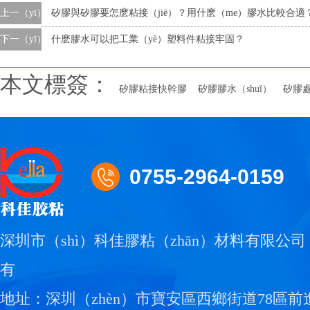
上一（yī）條
矽膠與矽膠要怎麽粘接（jiē）？用什麽（me）膠水比較合適
下一（yī）條
什麽膠水可以把工業（yè）塑料件粘接牢固？
本文標簽：
矽膠粘接快幹膠
矽膠膠水（shuǐ）
矽膠
0755-2964-0159
深圳市（shì）科佳膠粘（zhān）材料有限公司
有
地址：深圳（zhèn）市寶安區西鄉街道78區