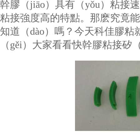
幹膠（jiāo）具有（yǒu）粘接
粘接強度高的特點。那麽究竟能達
知道（dào）嗎？今天科佳膠粘
（gěi）大家看看快幹膠粘接矽（