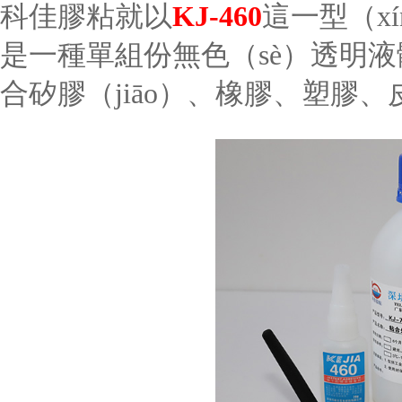
科佳膠粘就以
KJ-460
這一型（xí
是一種單組份無色（sè）透明液體
合矽膠（jiāo）、橡膠、塑膠