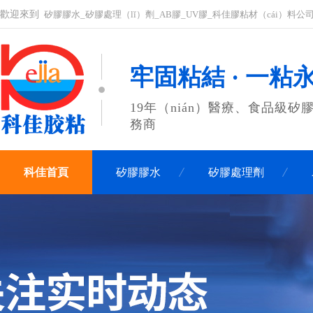
歡迎來到
矽膠膠水_矽膠處理（lǐ）劑_AB膠_UV膠_科佳膠粘材（cái）料公
牢固粘結 · 一粘
19年（nián）醫療、食品級矽膠
務商
科佳首頁
矽膠膠水
矽膠處理劑
關（guān）於科佳（jiā）
聯係科佳