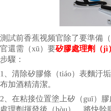
測試前香蕉视频官除了要準備（
官還需（xū）要
矽膠處理劑（jì）
步驟：
1、清除矽膠條（tiáo）表麵汙
布加酒精清潔。
2、在粘接位置塗上矽（guī）
處理劑揮發後（hòu），將快幹