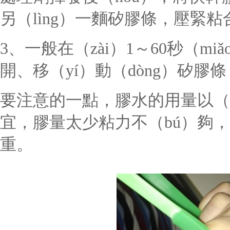
另（lìng）一麵矽膠條，壓緊粘
3、一般在（zài）1～60秒（m
開、移（yí）動（dòng）矽
要注意的一點，膠水的用量以（y
宜，膠量太少粘力不（bú）夠，
重。