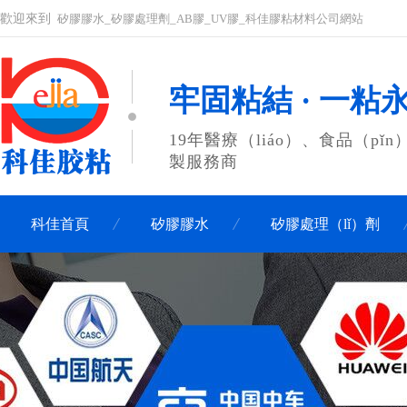
歡迎來到
矽膠膠水_矽膠處理劑_AB膠_UV膠_科佳膠粘材料公司網站
牢固粘結 · 一粘
19年醫療（liáo）、食品（pǐ
製服務商
科佳首頁
矽膠膠水
矽膠處理（lǐ）劑
聯係科佳