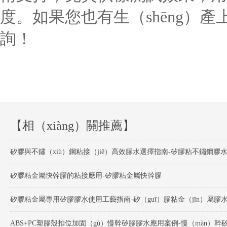
度。如果您也有生（shēng）
詢！
【相（xiàng）關推薦】
矽膠與不鏽（xiù）鋼粘接（jiē）高效膠水選擇指南-矽膠粘不鏽鋼膠
矽膠粘金屬快幹膠的粘接應用-矽膠粘金屬快幹膠