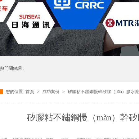
熱門關鍵詞：
您的位置:
首頁
>
成功案例
>
矽膠粘不鏽鋼慢幹矽膠（jiāo）膠水應
矽膠粘不鏽鋼慢（màn）幹