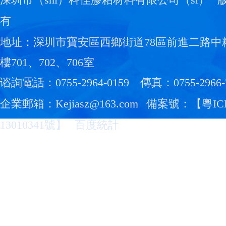
深圳市（shì）科佳膠粘材料有限公司（sī）
版
有
地址：深圳市寶安區西鄉街道78區前進二路中
樓701、702、706室
谘詢電話：0755-2964-0159
傳真：0755-2966-
企業郵箱：Kejiasz@163.com
備案號：【
粵IC
13010341號
】
百度統計