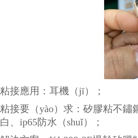
粘接應用：耳機（jī）；
粘接要（yào）求：矽膠粘
不鏽
白、ip65防水（shuǐ）；