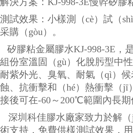
解決方案：KJ-998-3E慢幹矽
測試效果：小樣測（cè）試（sh
采購（gòu）。
矽膠粘金屬
膠水
KJ-998-3
組份室溫固（gù）化脫肟型中
耐紫外光、臭氧、耐氣（qì）候老
蝕、抗衝擊和（hé）熱衝擊（jī
接後可在-60～200℃範圍內長
深圳科佳膠水廠家致力於解（j
術支持，免費供樣測試效果，用