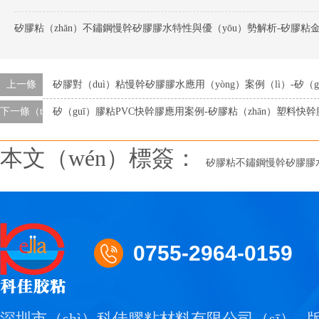
上一條
矽膠對（duì）粘慢幹矽膠膠水應用（yòng）案例（lì）-矽（gu
下一條（tiáo）
矽（guī）膠粘PVC快幹膠應用案例-矽膠粘（zhān）塑料快幹
本文（wén）標簽：
矽膠粘不鏽鋼慢幹矽膠膠水
0755-2964-0159