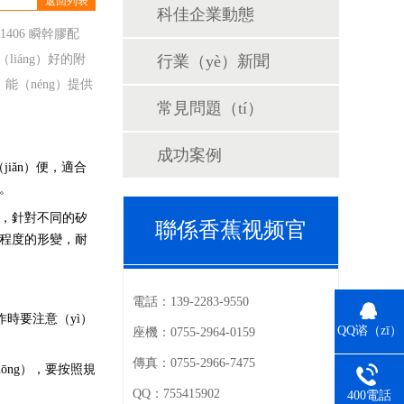
返回列表
科佳企業動態
406 瞬幹膠配
liáng）好的附
行業（yè）新聞
，能（néng）提供
常見問題（tí）
成功案例
jiǎn）便，適合
般。
水，針對不同的矽
聯係香蕉视频官
定程度的形變，耐
電話：
139-2283-9550
作時要注意（yì）
QQ谘（zī）
座機：
0755-2964-0159
詢
傳真：
0755-2966-7475
ōng），要按照規
QQ：
755415902
400電話