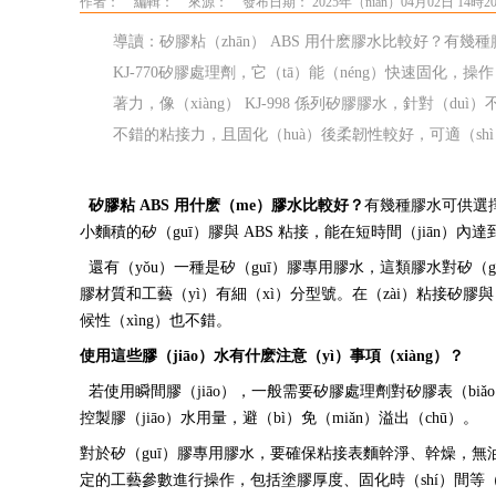
作者：
編輯：
來源：
發布日期： 2025年（nián）04月02日 14時2
導讀：矽膠粘（zhān） ABS 用什麽膠水比較好？有幾種膠
KJ-770矽膠處理劑，它（tā）能（néng）快速固化，
著力，像（xiàng） KJ-998 係列矽膠膠水，針對（du
不錯的粘接力，且固化（huà）後柔韌性較好，可適（sh
矽膠粘 ABS 用什麽（me）膠水比較好？
有幾種膠水可供選擇。
小麵積的矽（guī）膠與 ABS 粘接，能在短時間（jiān）內
還有（yǒu）一種是矽（guī）膠專用膠水，這類膠水對矽（guī）
膠材質和工藝（yì）有細（xì）分型號。在（zài）粘接矽膠
候性（xìng）也不錯。
使用這些膠（jiāo）水有什麽注意（yì）事項（xiàng）？
若使用瞬間膠（jiāo），一般需要矽膠處理劑對矽膠表（biǎ
控製膠（jiāo）水用量，避（bì）免（miǎn）溢出（chū）。
對於矽（guī）膠專用膠水，要確保粘接表麵幹淨、幹燥，無油
定的工藝參數進行操作，包括塗膠厚度、固化時（shí）間等（d