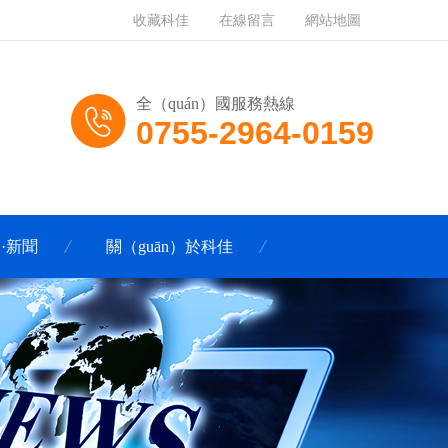
收藏科佳
在線留言
網站地圖
全（quán）國服務熱線
0755-2964-0159
·新聞
關（guān）於科佳