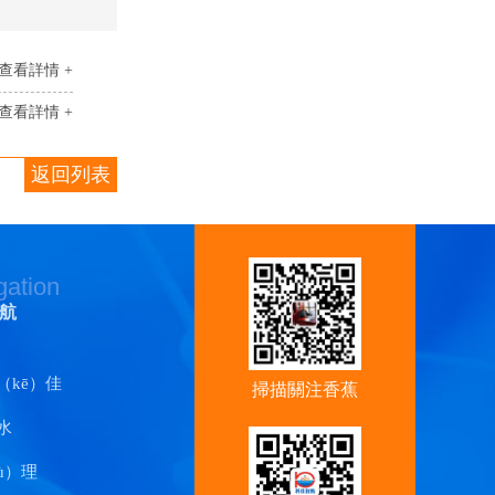
查看詳情 +
查看詳情 +
返回列表
gation
航
（kē）佳
掃描關注香蕉
水
视频官
ù）理