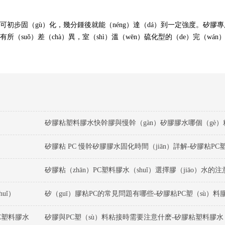
可初步固（gù）化，幾分鍾後就能（néng）達（dá）到一定強度。矽膠專用
有所（suǒ）差（chà）異，室（shì）溫（wēn）硫化型的（de）完（wán
矽膠粘 PC 慢幹矽膠膠水固化時間（jiān）詳解-矽膠粘PC
uǐ）
矽（guī）膠粘PC的常見問題有哪些-矽膠粘PC塑（sù）料
C塑料膠水
矽膠與PC塑（sù）料粘接時需要注意什麽-矽膠粘塑料膠水