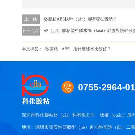
上一條
矽膠粘ABS快幹（gàn）膠有哪些優勢？
下一（yī）條
矽（guī）膠粘塑料膠水快（kuài）幹膠與慢幹
本文標簽：
矽膠粘
ABS
用什麽膠水比較好？
0755-2964-0
深圳市科佳膠粘材（cái）料有限公司
版權（quán）所有
地址：深圳市寶安區西鄉街（jiē）道78區前進（jìn）二