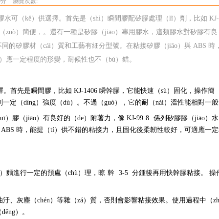
0分
瀏覽次數:
水可（kě）供選擇。首先是（shì）瞬間膠配矽膠處理（lǐ）劑，比如 KJ-1
操作（zuò）簡便，。還有一種是矽膠（jiāo）專用膠水，這類膠水對矽膠有良（
ì）不同的矽膠材（cái）質和工藝有細分型號。在粘接矽膠（jiāo）與 ABS 時
ì）應一定程度的形變，耐候性也不（bú）錯。
首先是瞬間膠，比如 KJ-1406 瞬幹膠，它能快速（sù）固化，操作簡（
達到一定（dìng）強度（dù）。不過（guò），它的耐（nài）溫性能相對一
膠（jiāo）有良好的（de）附著力，像 KJ-99
8
係列矽膠膠（jiāo）
與 ABS 時，能提（tí）供不錯的粘接力，且固化後柔韌性較好，可適應一
o）麵進行一定的預處（chù）理，晾
幹
3-
5
分鍾後再用快幹膠粘接。 操
汙、灰塵（chén）等雜（zá）質，否則會影響粘接效果。使用過程中（zh
ěng）。