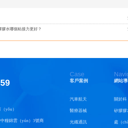
矽膠膠水哪個粘接力更好？
Case
Navi
159
客戶案例
網站導
汽車航天
關於科
（yǒu）
醫療器械
矽膠膠
路中糧錦雲（yún）3號商
光纖通訊
處（ch