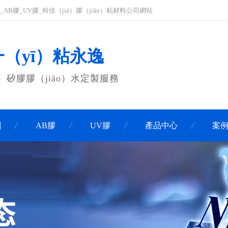
_AB膠_UV膠_科佳（jiā）膠（jiāo）粘材料公司網站
一（yī）粘永逸
）矽膠膠（jiāo）水定製服務
劑
AB膠
UV膠
產品中心
案例