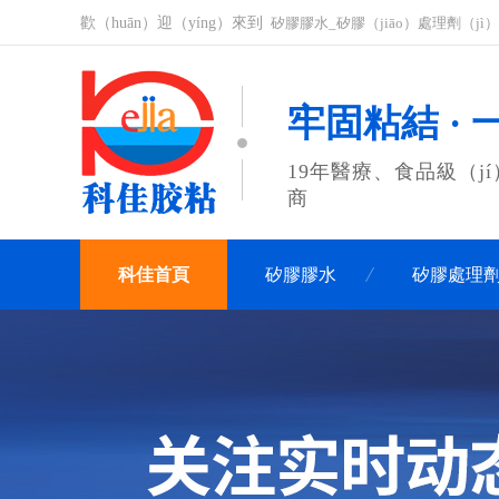
歡（huān）迎（yíng）來到
矽膠膠水_矽膠（jiāo）處理劑（jì）
牢固粘結 · 
19年醫療、食品級（jí
商
科佳首頁
矽膠膠水
矽膠處理
聯係科佳