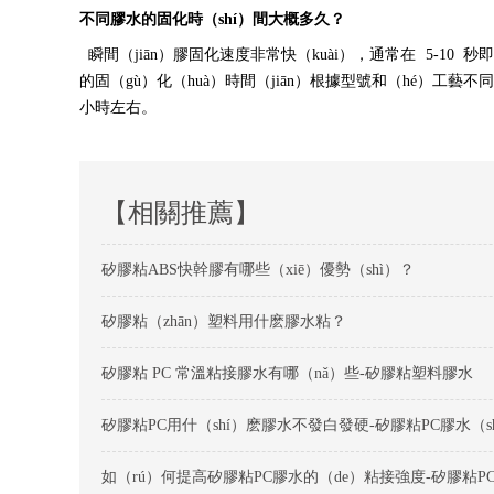
不同膠水的固化時（shí）間大概多久？
瞬間（jiān）膠固化速度非常快（kuài），通常
在
5-1
0
秒即
的固（gù）化（huà）時間（jiān）根據型號和（hé）工藝不同
小時左右。
【相關推薦】
矽膠粘ABS快幹膠有哪些（xiē）優勢（shì）？
矽膠粘（zhān）塑料用什麽膠水粘？
矽膠粘 PC 常溫粘接膠水有哪（nǎ）些-矽膠粘塑料膠水
矽膠粘PC用什（shí）麽膠水不發白發硬-矽膠粘PC膠水（sh
如（rú）何提高矽膠粘PC膠水的（de）粘接強度-矽膠粘P