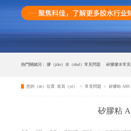
熱門關鍵詞：
膠（jiāo）水（shuǐ）常見問題
矽膠膠水常見
您的（de）位置:
首頁（yè）
>
常見問題
>
矽膠粘 AB
快幹膠膠常見（jiàn）問題（tí）
矽膠粘 