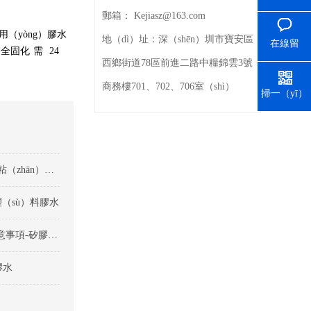
郵箱：
Kejiasz@163.com
（yòng）膠水
地（dì）址：
深（shēn）圳市寶安區
在線留
）全固化
需
2
4
（liú）言
西鄉街道78區前進二路中糧錦雲3號
商務樓701、702、706室（shì）
掃一（yī）
掃（sǎo）
矽膠粘塑料膠水快幹膠與慢幹（gàn）矽膠膠水哪個（gè）粘（zhān）接力更好（hǎo）？
塑（sù）料膠水
矽膠粘（zhān）PC塑料膠水（shuǐ）選擇膠（jiāo）水的注意事項-矽膠粘塑料膠（jiāo）水
膠水