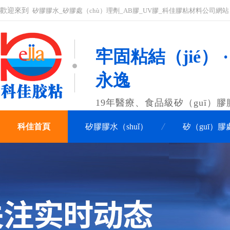
歡迎來到
矽膠膠水_矽膠處（chù）理劑_AB膠_UV膠_科佳膠粘材料公司網站
牢固粘結（jié） 
永逸
19年醫療、食品級矽（guī）
科佳首頁
矽膠膠水（shuǐ）
矽（guī）
關於科佳
聯係科佳