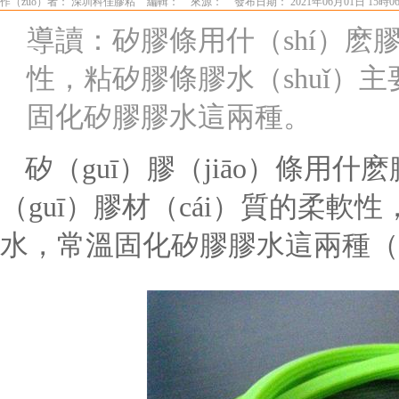
作（zuò）者： 深圳科佳膠粘
編輯：
來源：
發布日期： 2021年06月01日 15時0
導讀：矽膠條用什（shí）
性，粘矽膠條膠水（shuǐ）主
固化矽膠膠水這兩種。
矽（guī）膠（jiāo）條用什
（guī）膠材（cái）質的柔
水，常溫固化矽膠膠水這兩種（z