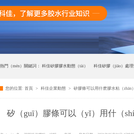
熱門（mén）關鍵詞：
科佳矽膠膠水動態（tài）
科佳矽膠（jiāo）處
您的位置:
首頁
>
科佳企業動態
>
矽膠條可以用什麽膠水粘（zhān
科佳UV無影膠（jiāo）水動態
科佳快幹膠動態
矽（guī）膠條可以（yǐ）用什（s