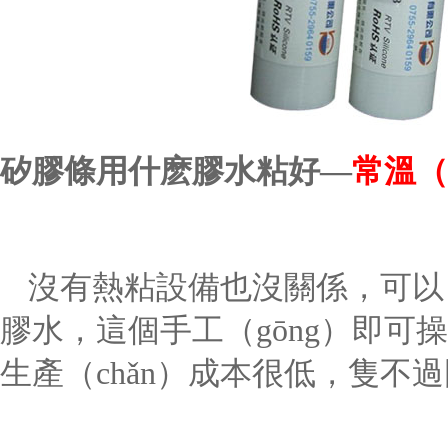
矽膠條用什麽膠水粘好
—
常溫（
沒有熱粘設備也沒關係，
可以
膠水
，這個手工（gōng）即
生產（chǎn）成本很低，隻不