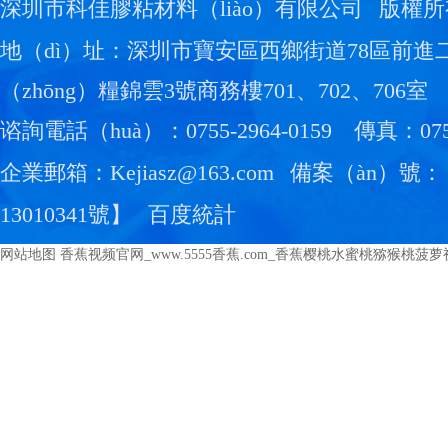
深圳市科佳膠粘材料（liào）有限公司
版權所
地（dì）址：深圳市寶安區西鄉街道78區前進
（zhōng）糧錦雲3號商務樓701、702、706室
谘詢電話（huà）：0755-2964-0159
傳真：0755
企業郵箱：Kejiasz@163.com
備案（àn）號：
13010341號
】
百度統計
网站地图
香蕉视频官网_www.5555香蕉.com_香蕉樱桃水蜜桃猕猴桃