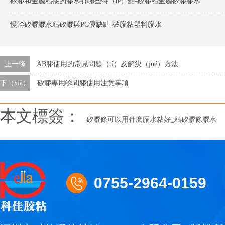
矽膠和金屬粘接的膠水有哪些特（tè）點-矽膠粘金屬矽膠膠水
慢幹矽膠膠水粘矽膠與PC優缺點-矽膠粘塑料膠水
上一條
AB膠使用的常見問題（tí）及解決（jué）方法
下（xià）一條
矽膠專用瞬間膠使用注意事項
本文標簽：
矽膠條可以用什麽膠水粘好_粘矽膠條膠水
0755-2964-0159