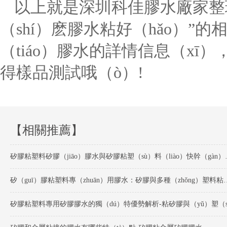
以上就是深圳科佳膠水廠家整理
（shí）麽膠水粘好（hǎo）
（tiáo）膠水的詳情信息（x
得樣品測試哦（ò）!
【相關推薦】
矽膠粘塑料矽膠（jiāo）膠
矽（guī）膠粘塑料專（zhuān）用膠水