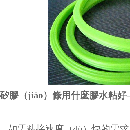
矽膠（jiāo）條用什麽膠水粘好
如需粘接速度（dù）快的需