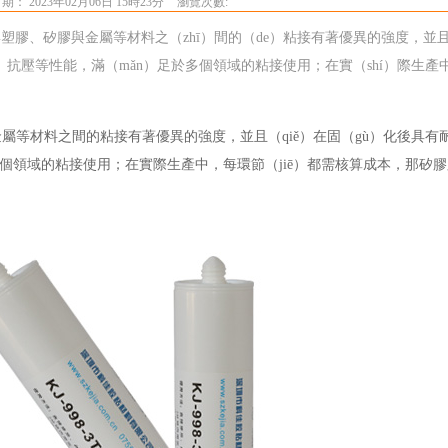
： 2023年02月06日 15時23分
瀏覽次數:
與塑膠、矽膠與金屬等材料之（zhī）間的（de）粘接有著優異的強度，並且
、抗壓等性能，滿（mǎn）足於多個領域的粘接使用；在實（shí）際生
屬等材料之間的粘接有著優異的強度，並且（qiě）在固（gù）化後具有
多個領域的粘接使用；在實際生產中，每環節（jiē）都需核算成本，那矽