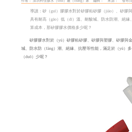
作者： 深圳科佳膠水（shuǐ）廠（chǎng）家
編輯：
來源：
發布日期
導讀：矽（guī）膠膠水對於矽膠粘矽膠（jiāo）、矽膠
具有耐高（gāo）低（dī）溫、耐酸堿、防水防潮、絕緣
算成本，那矽膠膠水價格多少呢？
矽膠膠水對於（yú）矽膠粘矽膠、矽膠與塑膠、矽膠與金
堿、防水防（fáng）潮、絕緣、抗壓等性能，滿足於（yú）
（duō）少呢？