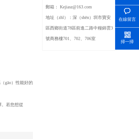
郵箱：
Kejiasz@163.com
地址（zhǐ）：
深（shēn）圳市寶安
在線留言
區西鄉街道78區前進二路中糧錦雲3
號商務樓701、702、706室
掃一掃
（gāo）性能好的
擇。若您想從