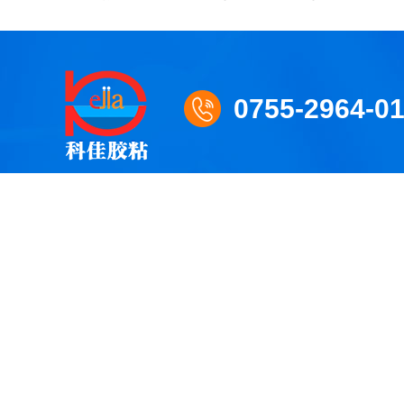
0755-2964-0
深圳市科（kē）佳（jiā）膠粘材（cái）料有（yǒu）限公
地址：深圳市寶安區西鄉街道78區前進二路中糧錦雲3號商務樓
谘詢電（diàn）話：0755-2964-0159
傳真：0755-2966-
企業郵（yóu）箱：Kejiasz@163.com
備案號：【
粵（yu
（hào）
】
百度統計