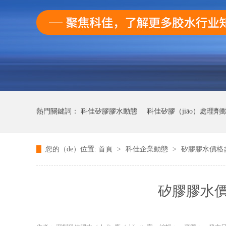
熱門關鍵詞：
科佳矽膠膠水動態
科佳矽膠（jiāo）處理劑
您的（de）位置:
首頁
>
科佳企業動態
>
矽膠膠水價格多
科佳快幹膠動態
矽膠膠水