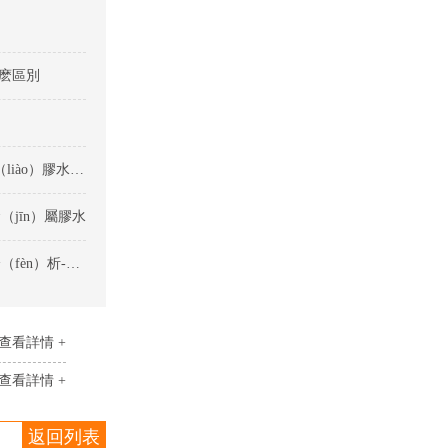
什麽區別
矽（guī）膠粘塑料用什麽膠（jiāo）水比較好-矽膠粘塑料（liào）膠水種類
（jīn）屬膠水
慢幹矽膠膠水（shuǐ）粘（zhān）矽膠與PC的耐高溫性能分（fèn）析-矽膠粘塑料（liào）膠水（shuǐ）
查看詳情 +
查看詳情 +
返回列表