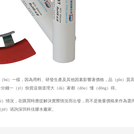
不（bú）一樣，因為用料、研發生產及其他因素影響著價格，品（pǐn）質高
錢一（yī）份貨這個道理大（dà）家都（dōu）懂（dǒng）得。
ài）情況，在購買時應從解決實際情況而出發，而不是衡量價格來作為選
（jiē）谘詢深圳科佳膠水廠家。