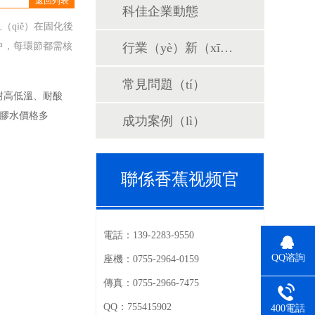
返回列表
科佳企業動態
（qiě）在固化後
產中，每環節都需核
行業（yè）新（xīn）聞
常見問題（tí）
耐高低溫、耐酸
膠膠水價格多
成功案例（lì）
聯係香蕉视频官
電話：
139-2283-9550
QQ谘詢
座機：
0755-2964-0159
傳真：
0755-2966-7475
QQ：
755415902
400電話