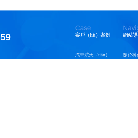
Case
Navi
159
客戶（hù）案例
網站導
汽車航天（tiān）
關於科
司
版權所有
醫療器械
矽膠膠
701、702、706室
光纖通訊
處（ch
7475
塑膠·矽膠
快幹膠
è）ICP備13010341號
五金電器
聯係科
其他行業
站點地