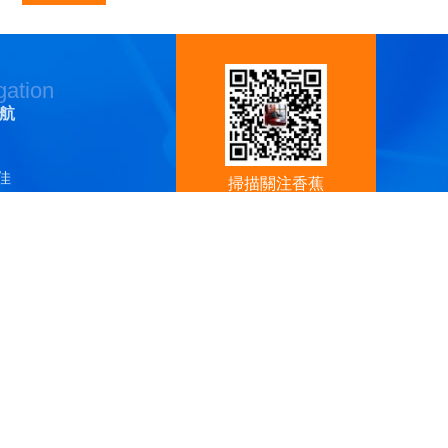
gation
航
佳
掃描關注香蕉
水
视频官
ù）理劑
查看手機
佳
（jī）網站
圖