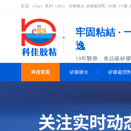
歡迎（yíng）來到（dào）
矽膠膠水_矽膠處理劑_AB膠_UV膠_
牢固粘結 · 
逸
19年醫療、食品級矽膠
科佳首頁
矽膠膠水
矽膠處理
關於科佳
聯係科佳