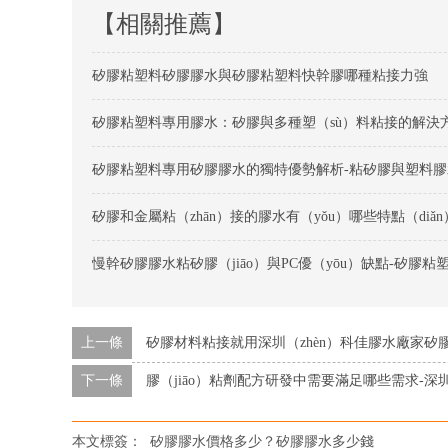
【相關推薦】
矽膠粘塑料矽膠膠水與矽膠粘塑料快幹膠哪種粘接力強
矽膠粘塑料專用膠水：矽膠與多種塑（sù）料粘接的解決
矽膠粘塑料專用矽膠膠水的獨特優勢解析-粘矽膠與塑料膠
慢幹矽膠膠水粘矽膠（jiāo）與PC優（yōu）缺點-矽膠粘
上一條
矽膠材料粘接就用深圳（zhèn）科佳膠水廠家矽
下一條
膠（jiāo）粘劑配方研發中需要滿足哪些需求-深
本文標簽：
矽膠膠水價格多少？矽膠膠水多少錢