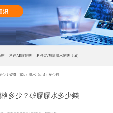
動態
科佳AB膠動態
科佳UV無影膠水動態（tài）
少？矽膠（jiāo）膠水（shuǐ）多少錢
價格多少？矽膠膠水多少錢