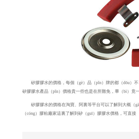
矽膠膠水的價格，每個（gè）品（pǐn）牌的都（dōu）
矽膠膠水產品（pǐn）價格貴一些也是在所難免，畢（bì）竟一分
矽膠膠水的價格在淘寶、阿裏等平台可以了解到大概（g
（cóng）膠粘廠家這裏了解到矽（guī）膠膠水價格，可直接