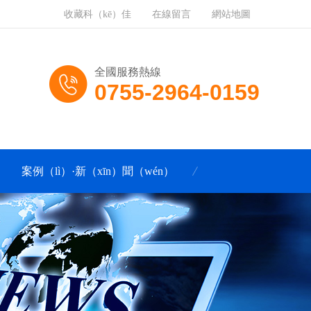
收藏科（kē）佳
在線留言
網站地圖
全國服務熱線
0755-2964-0159
案例（lì）·新（xīn）聞（wén）