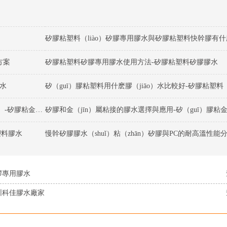
矽膠粘塑料（liào）矽膠專用膠水與矽膠粘塑料快幹膠有
方案
矽膠粘塑料矽膠專用膠水使用方法-矽膠粘塑料矽膠膠水
水
矽膠和金屬粘（zhān）接的膠水有（yǒu）哪些特點（diǎn）-矽膠粘金屬矽膠（jiāo）膠水
矽膠和金（jīn）屬粘接的膠水選擇與應用-矽（guī）膠粘金
塑料膠水
膠專用膠水
圳科佳膠水廠家