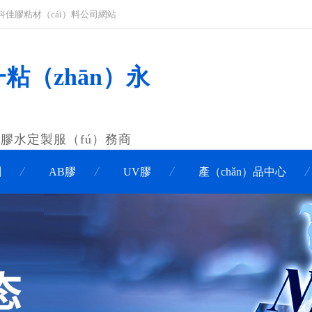
科佳膠粘材（cái）料公司網站
一粘（zhān）永
膠水定製服（fú）務商
劑
AB膠
UV膠
產（chǎn）品中心