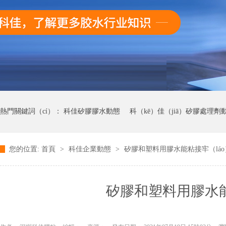
熱門關鍵詞（cí）：
科佳矽膠膠水動態
科（kē）佳（jiā）矽膠處理劑
您的位置:
首頁
>
科佳企業動態
>
矽膠和塑料用膠水能粘接牢（lá
科佳UV無影膠水動態（tài）
科佳快幹膠動態
矽膠和塑料用膠水