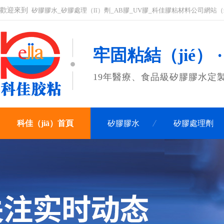
歡迎來到
矽膠膠水_矽膠處理（lǐ）劑_AB膠_UV膠_科佳膠粘材料公司網站（z
牢固粘結（jié） 
19年醫療、食品級矽膠膠水定製
科佳（jiā）首頁
矽膠膠水
矽膠處理劑
聯係科佳