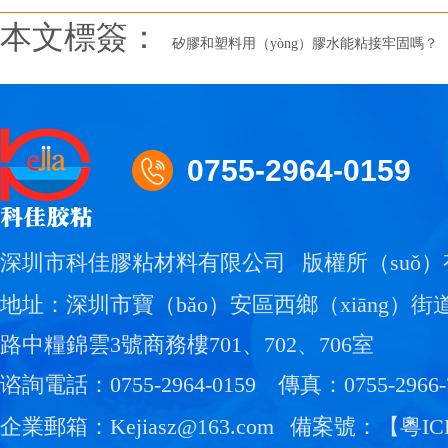
本文標簽：
矽膠和塑料用（yòng）膠水能粘接牢固嗎？
0755-2964-0159
深圳市科佳膠粘材料有限公司
版權所（suǒ）
地址：深圳市寶（bǎo）安區西鄉（xiāng）街
路中糧錦雲3號商務樓701、702、706室
谘詢電話：0755-2964-0159
傳真：0755-2966-
企業郵箱：Kejiasz@163.com
備案號：【
粵IC