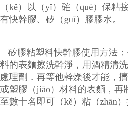
（kě）以（yǐ）確（què）
有快幹膠、矽（guī）膠膠水。
矽膠粘塑料快幹膠使用方法：先把
料的表麵擦洗幹淨，用酒精清洗
處理劑，再等他幹燥後才能，擠
或塑膠（jiāo）材料的表麵，
至數十名即可（kě）粘（zhān