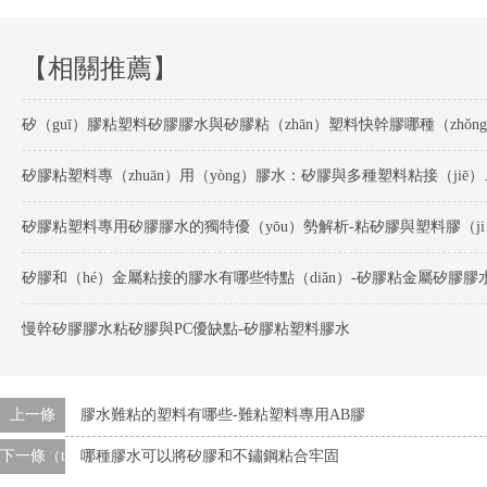
【相關推薦】
矽膠粘塑料專（zh
矽膠粘塑料
矽膠和（hé）金屬粘接的膠水有哪些特點（diǎn）-矽膠粘金屬矽膠膠
慢幹矽膠膠水粘矽膠與PC優缺點-矽膠粘塑料膠水
上一條
膠水難粘的塑料有哪些-難粘塑料專用AB膠
下一條（tiáo）
哪種膠水可以將矽膠和不鏽鋼粘合牢固