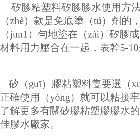
矽膠粘塑料矽膠膠水使用方法
（zhè）款是免底塗（tú）劑的
（jun1）勻地塗在（zài）矽
材料用力壓合在一起，表幹5-1
矽（guī）膠粘塑料隻要選（x
正確使用（yòng）就可以粘接牢
了解更多有關矽膠粘塑膠膠水的詳
佳膠水廠家。