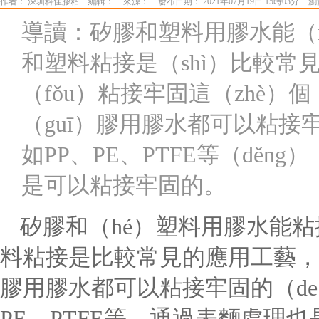
作者： 深圳科佳膠粘
編輯：
來源：
發布日期： 2021年07月19日 15時03分
瀏
導讀：矽膠和塑料用膠水能（né
和塑料粘接是（shì）比較常見
（fǒu）粘接牢固這（zhè）
（guī）膠用膠水都可以粘接
如PP、PE、PTFE等（děng
是可以粘接牢固的。
矽膠和（hé）塑料用膠水能粘接
料粘接是比較常見的應用工藝，
膠用膠水都可以粘接牢固的（d
PE、PTFE等，通過表麵處理也