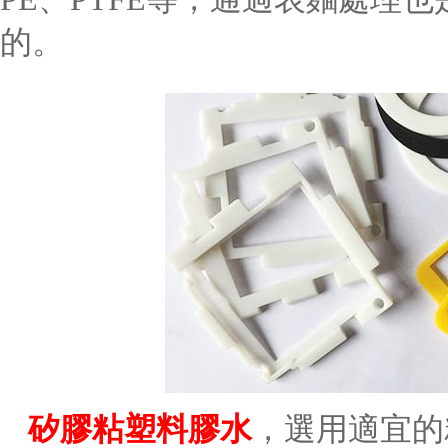
的。
矽膠粘塑料膠水
，選用適宜的