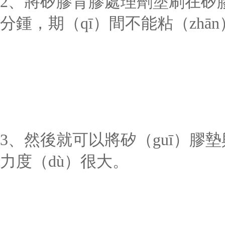
2
、將
矽膠背膠處理劑塗刷在矽膠
分鍾，期（qī）間不能粘（zhā
3
、然後就可以將矽（guī）膠
力度（dù）很大。