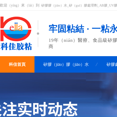
歡迎（yíng）來（lái）到
矽膠膠（jiāo）水_矽（guī）膠處理劑_AB膠_UV
牢固粘結 · 一粘
19年（nián）醫療、食品級矽
商
科佳首頁
矽膠（jiāo）膠（jiāo）水
矽膠
關（guān）於科佳
聯係科佳