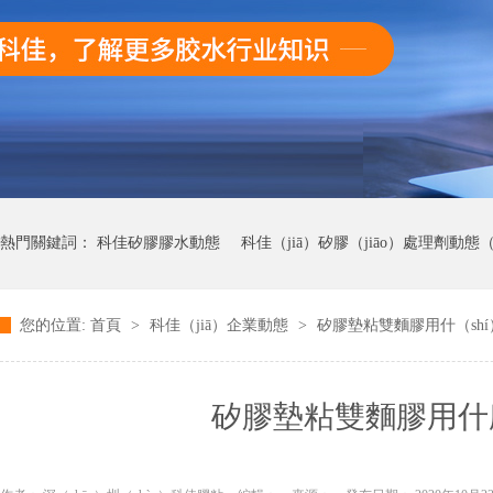
熱門關鍵詞：
科佳矽膠膠水動態
科佳（jiā）矽膠（jiāo）處理劑動態（t
您的位置:
首頁
>
科佳（jiā）企業動態
>
矽膠墊粘雙麵膠用什（shí
科佳UV無影膠（jiāo）水動態
科佳快幹（gàn）膠動（dòng）態
矽膠墊粘雙麵膠用什