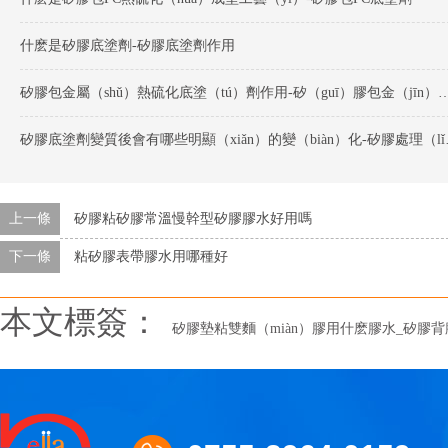
什麽是矽膠底塗劑-矽膠底塗劑作用
矽膠包金屬（shǔ）熱硫化底塗（tú）劑作用-矽（guī）
矽膠底塗劑變質後
上一條
矽膠粘矽膠常溫慢幹型矽膠膠水好用嗎
下一條
粘矽膠表帶膠水用哪種好
本文標簽：
矽膠墊粘雙麵（miàn）膠用什麽膠水_矽膠