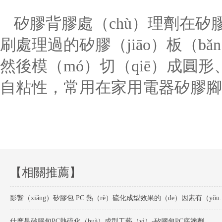
矽膠背膠處（chù）理劑在矽
刷處理過的矽膠（jiāo）板（b
然後模（mó）切（qiē）成圓
自粘性，常用在家用電器矽膠腳
【相關推薦】
影響（xiǎng）矽膠包 PC 熱（
什麽是矽膠包PC熱硫化（huà）成型工藝（yì）-矽膠包PC底塗劑