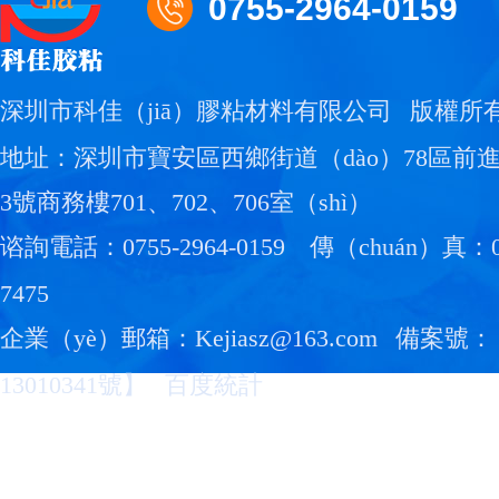
0755-2964-0159
深圳市科佳（jiā）膠粘材料有限公司
版權所
地址：深圳市寶安區西鄉街道（dào）78區前
3號商務樓701、702、706室（shì）
谘詢電話：0755-2964-0159
傳（chuán）真：07
7475
企業（yè）郵箱：Kejiasz@163.com
備案號：
13010341號
】
百度統計