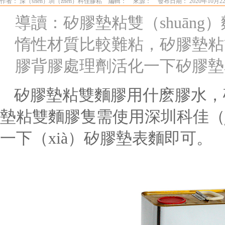
作者： 深（shēn）圳（zhèn）科佳膠粘
編輯：
來源：
發布日期： 2020年10月22
導讀：矽膠墊粘雙（shuāng
惰性材質比較難粘，矽膠墊粘
膠背膠處理劑活化一下矽膠墊
矽膠墊粘雙麵膠用什麽膠水，
墊粘雙麵膠隻需使用深圳科佳（ji
一下（xià）矽膠墊表麵即可。