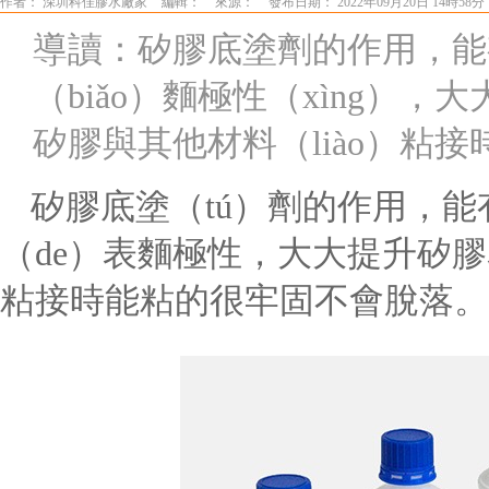
作者： 深圳科佳膠水廠家
編輯：
來源：
發布日期： 2022年09月20日 14時58分
導讀：矽膠底塗劑的作用，能
（biǎo）麵極性（xìng）
矽膠與其他材料（liào）粘
矽膠底塗（tú）劑的作用，能
（de）表麵極性，大大提升矽
粘接時能粘的很牢固不會脫落。