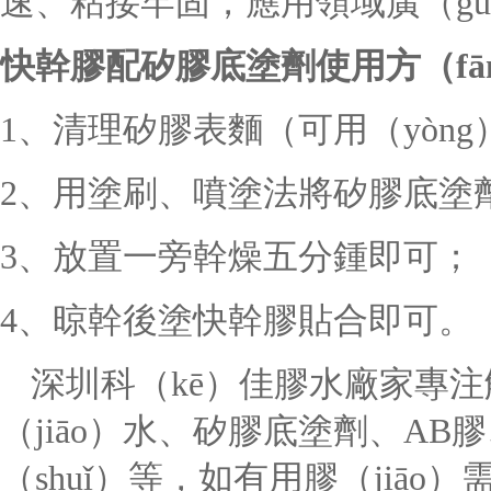
速、粘接牢固，應用領域廣（gu
快幹膠配矽膠底塗劑使用方（fā
1、清理矽膠表麵（可用（yòn
2、用塗刷、噴塗法將矽膠底塗
3、放置一旁幹燥五分鍾即可；
4、晾幹後塗快幹膠貼合即可。
深圳科（kē）佳膠水廠家專
（jiāo）水、矽膠底塗劑、
AB
（shuǐ）等，如有用膠（jiāo