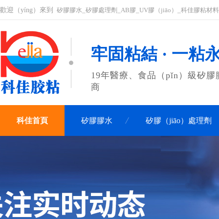
歡迎（yíng）來到
矽膠膠水_矽膠處理劑_AB膠_UV膠（jiāo）_科佳膠粘材料
牢固粘結 · 一粘
19年醫療、食品（pǐn）級矽膠
商
科佳首頁
矽膠膠水
矽膠（jiāo）處理劑
聯係科佳