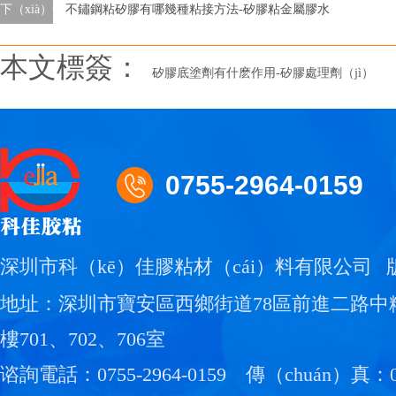
下（xià）一條
不鏽鋼粘矽膠有哪幾種粘接方法-矽膠粘金屬膠水
本文標簽：
矽膠底塗劑有什麽作用-矽膠處理劑（jì）
0755-2964-0159
深圳市科（kē）佳膠粘材（cái）料有限公司
地址：深圳市寶安區西鄉街道78區前進二路中
樓701、702、706室
谘詢電話：0755-2964-0159
傳（chuán）真：07