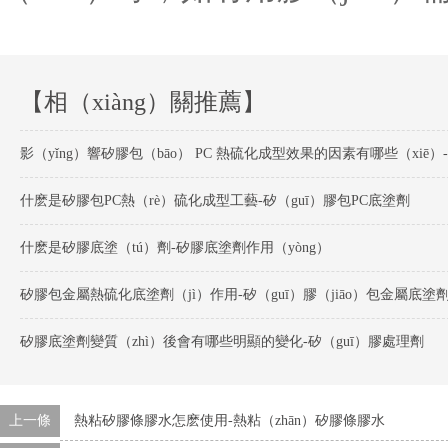
【相（xiàng）關推薦】
什麽是矽膠包PC熱（rè）硫化成型工藝-矽（guī）膠包PC底塗劑
什麽是矽膠底塗（tú）劑-矽膠底塗劑作用（yòng）
矽膠包金屬熱硫化底塗劑（jì）作用-矽（guī）膠（jiāo）包金屬底塗
矽膠底塗劑變質（zhì）後會有哪些明顯的變化-矽（guī）膠處理劑
上一條
熱粘矽膠條膠水怎麽使用-熱粘（zhān）矽膠條膠水