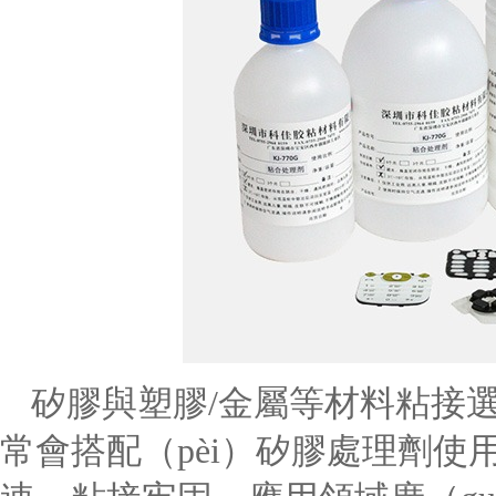
矽膠與塑膠
/金屬等材料粘接
常會搭配（pèi）矽膠處理劑使