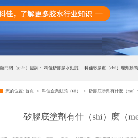
熱門關（guān）鍵詞：
科佳矽膠膠水動態
科佳矽膠處（chù）理劑動態
您的位置:
首頁
>
科佳企業動態（tài）
>
矽膠底塗劑有什麽（me）作
科佳（jiā）快幹膠動態
矽膠底塗劑有什（shí）麽（me