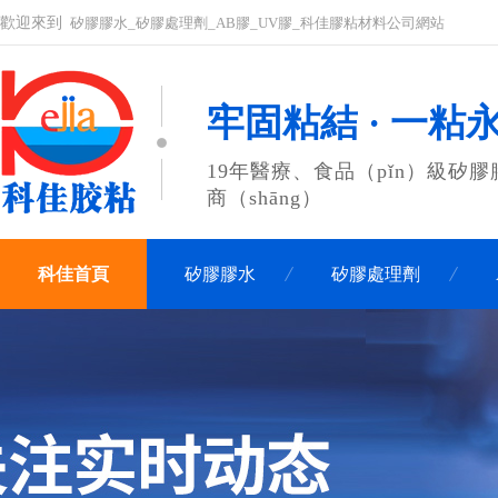
歡迎來到
矽膠膠水_矽膠處理劑_AB膠_UV膠_科佳膠粘材料公司網站
牢固粘結 · 一粘
19年醫療、食品（pǐn）級矽膠
商（shāng）
科佳首頁
矽膠膠水
矽膠處理劑
聯係科佳