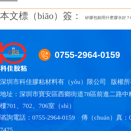
本文標（biāo）簽：
矽膠包銅用什麽膠水好？
0755-2964-0159
深圳市科佳膠粘材料有（yǒu）限公司
版權所
地址：深圳市寶安區西鄉街道78區前進二路中
樓701、702、706室（shì）
谘詢電話：0755-2964-0159
傳（chuán）真：07
7475