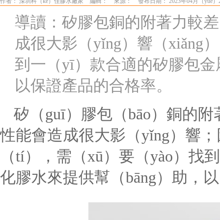
作者： 深圳科（kē）佳膠水廠家
編輯：
來源：
發布日期： 2023年04月（yuè）2
導讀：矽膠包銅的附著力較差
成很大影（yǐng）響（xiǎ
到一（yī）款合適的矽膠包金
以保證產品的合格率。
矽（guī）膠包（bāo）銅的
性能會造成很大影（yǐng）響
（tí），需（xū）要（yào）
化膠水來提供幫（bāng）助，以