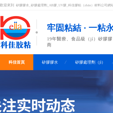
歡迎來到
矽膠膠水_矽膠處理劑_AB膠_UV膠_科佳膠粘（zhān）材料公司網
牢固粘結 · 一粘
19年醫療、食品級（jí）矽膠膠
商
科佳首頁
矽膠膠水
矽膠處理劑（jì）
聯（lián）係科佳（jiā）