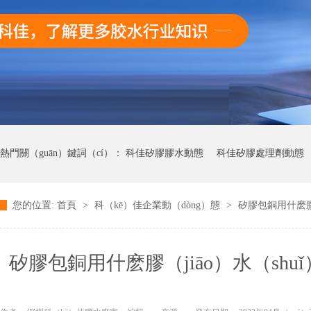
熱門關（guān）鍵詞（cí）：
科佳矽膠膠水動態
科佳矽膠處理劑動態
您的位置:
首頁
>
科（kē）佳企業動（dòng）態
>
矽膠包銅用什麽
科佳UV無影膠（jiāo）水動態
科佳快幹膠動態
矽膠包銅用什麽膠（jiāo）水（shuǐ
屬熱硫化膠水