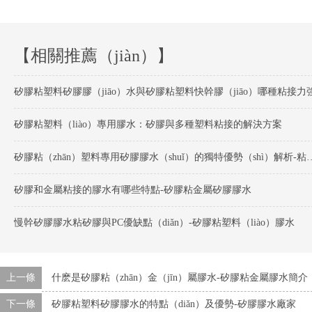
【相關推薦（jiàn）】
矽膠粘塑料矽膠膠（jiāo）水與矽膠粘塑料快幹膠（jiāo）哪種粘接力
矽膠粘塑料（liào）專用膠水：矽膠與多種塑料粘接的解決方案
矽膠粘（zhān）塑料專用矽膠膠水（shuǐ）的獨
矽膠和金屬粘接的膠水有哪些特點-矽膠粘金屬矽膠膠水
慢幹矽膠膠水粘矽膠與PC優缺點（diǎn）-矽膠粘塑料（liào）膠水
上一條
什麽是矽膠粘（zhān）金（jīn）屬膠水-矽膠粘金屬膠水簡介
下一條
矽膠粘塑料矽膠膠水的特點（diǎn）及優勢-矽膠膠水廠家