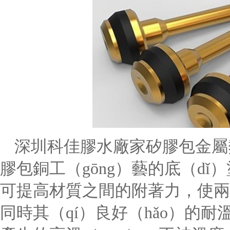
深圳科佳膠水廠家矽膠包金屬熱
膠包銅工（gōng）藝的底（dǐ
可提高材質之間的附著力，使兩
同時其（qí）良好（hǎo）的耐