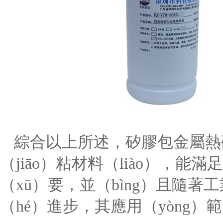
綜合以上所述，矽膠包金屬熱硫
（jiāo）粘材料（liào），能
（xū）要，並（bìng）且隨著
（hé）進步，其應用（yòng）