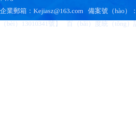
企業郵箱：Kejiasz@163.com
備案號（hào）
（bèi）13010341號
】
百（bǎi）度統（tǒng）