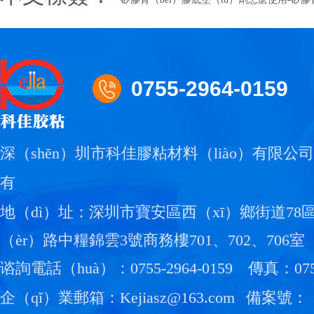
0755-2964-0159
深（shēn）圳市科佳膠粘材料（liào）有限公司
有
地（dì）址：深圳市寶安區西（xī）鄉街道78
（èr）路中糧錦雲3號商務樓701、702、706室
谘詢電話（huà）：0755-2964-0159
傳真：0755
企（qǐ）業郵箱：Kejiasz@163.com
備案號：