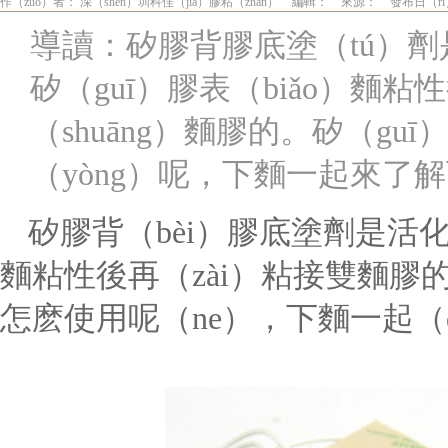
作（zuò）者： 深（shēn）圳科佳（jiā）膠粘（zhān）
編輯：
來源：
發布日（rì）
導讀：矽膠背膠底塗（tú）劑
矽（guī）膠表（biǎo）麵粘性
（shuāng）麵膠的。矽（gu
（yòng）呢，下麵一起來了
矽膠背（bèi）膠底塗劑是活化
麵粘性後再（zài）粘接雙麵膠的
怎麽使用呢（ne），下麵一起（