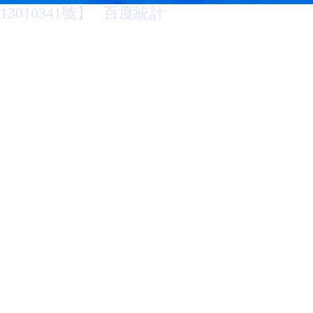
13010341號
】
百度統計