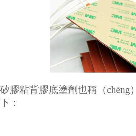
矽膠粘背膠底塗劑也稱（chēn
下：