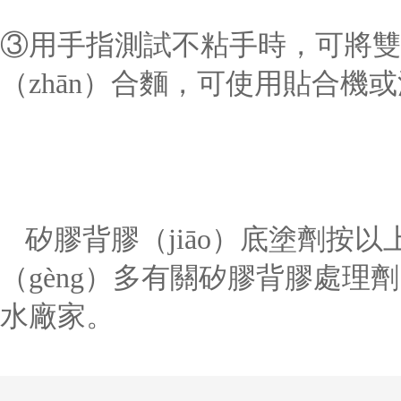
③用手指測試不粘手時，可將雙麵
（zhān）合麵，可使用貼合機
矽膠背膠（jiāo）底塗劑按
（gèng）多有關矽膠背膠處
水廠家。