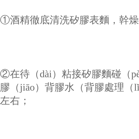
①酒精徹底清洗矽膠表麵，幹燥（z
②在待（dài）粘接矽膠麵碰（pè
膠（jiāo）背膠水（背膠處理（l
左右；