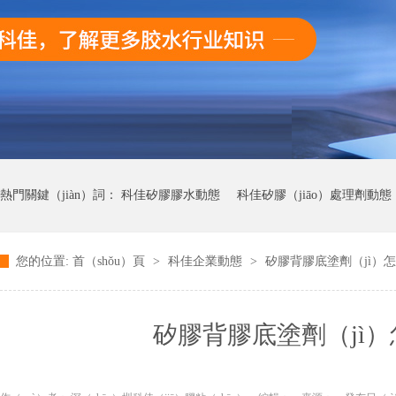
熱門關鍵（jiàn）詞：
科佳矽膠膠水動態
科佳矽膠（jiāo）處理劑動態
您的位置:
首（shǒu）頁
>
科佳企業動態
>
矽膠背膠底塗劑（jì）怎
科佳UV無影（yǐng）膠（jiāo）水動態
科佳快幹（gàn）膠動態
矽膠背膠底塗劑（jì