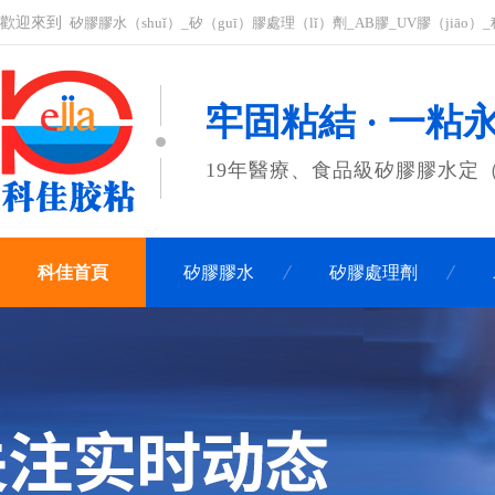
歡迎來到
矽膠膠水（shuǐ）_矽（guī）膠處理（lǐ）劑_AB膠_UV膠（jiā
牢固粘結 · 一粘
19年醫療、食品級矽膠膠水定（
科佳首頁
矽膠膠水
矽膠處理劑
聯係科佳