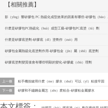
【相關推薦】
影（yǐng）響矽
什麽是矽膠包PC熱硫化（huà）成型工藝-矽膠包PC底塗（tú）劑
什麽是矽膠底塗劑-矽膠底（dǐ）塗劑作（zuò）用
矽膠包金屬熱硫化底塗劑作用-矽膠包金（jīn）屬（shǔ）底塗劑
矽膠底塗劑變質後會有哪些明顯的變化-矽膠處（chù）理劑
上一條
粘手機按鍵用什麽（me）膠水（shuǐ）可以（yǐ）粘接牢固
下一條
矽膠和不鏽鋼金屬怎（zěn）麽粘合-矽膠粘金屬膠水
本文標簽：
矽膠背（bèi）膠底塗（tú）劑怎麽使用-矽