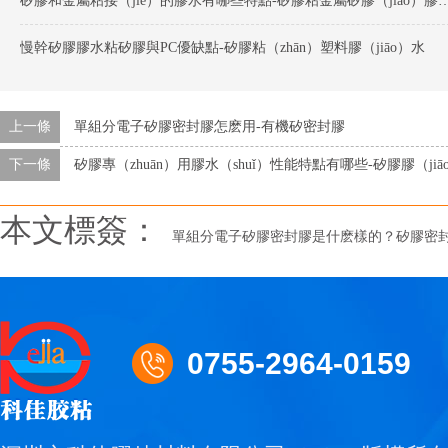
矽膠和金屬粘接（jiē）的膠水有哪些特點-矽膠粘金屬矽膠（j
慢幹矽膠膠水粘矽膠與PC優缺點-矽膠粘（zhān）塑料膠（jiāo）水
上一條
單組分電子矽膠密封膠怎麽用-有機矽密封膠
下一條
矽膠專（zhuān）用膠水（shuǐ）性能特點有哪些-矽膠膠（jiā
本文標簽：
單組分電子矽膠密封膠是什麽樣的？矽膠密
0755-2964-0159