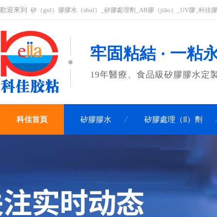
歡迎來到
矽（guī）膠膠水（shuǐ）_矽膠處理劑_AB膠（jiāo）_UV膠_科
牢固粘結 · 一粘
19年醫療、食品級矽膠膠水定
科佳首頁
矽膠膠水
矽膠處理（lǐ）劑
聯係科佳（jiā）