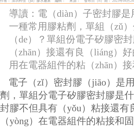
作者： 深圳科佳（jiā）膠水廠家
編輯：
來源：
發布日（rì）期： 2023年04月24
導讀：電（diàn）子密封膠是
一種常用膠粘劑，單組（zǔ
（de）？單組份電子矽膠密封
（zhān）接還有良（liáng
用在電器組件的粘（zhān）
電子（zǐ）密封膠（jiāo）
劑，單組分電子矽膠密封膠是什
封膠不但具有（yǒu）粘接還有良
（yòng）在電器組件的粘接和