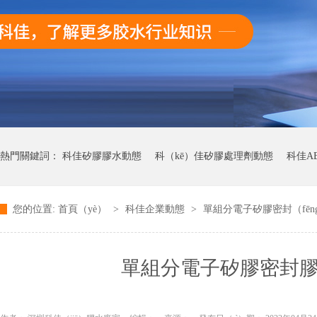
熱門關鍵詞：
科佳矽膠膠水動態
科（kē）佳矽膠處理劑動態
科佳A
您的位置:
首頁（yè）
>
科佳企業動態
>
單組分電子矽膠密封（fē
科佳快幹膠動態
單組分電子矽膠密封