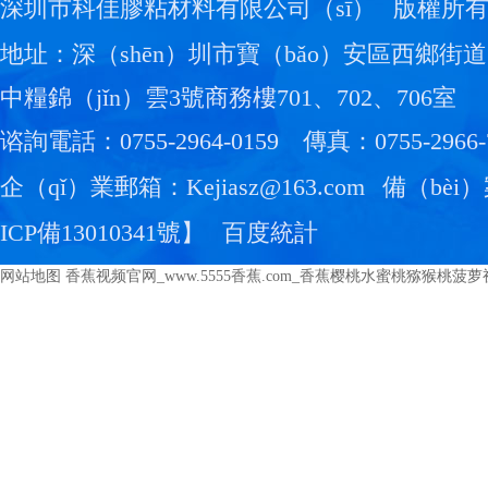
深圳市科佳膠粘材料有限公司（sī）
版權所
地址：深（shēn）圳市寶（bǎo）安區西鄉街
中糧錦（jǐn）雲3號商務樓701、702、706室
谘詢電話：0755-2964-0159
傳真：0755-2966-
企（qǐ）業郵箱：Kejiasz@163.com
備（bèi
ICP備13010341號
】
百度統計
网站地图
香蕉视频官网_www.5555香蕉.com_香蕉樱桃水蜜桃猕猴桃