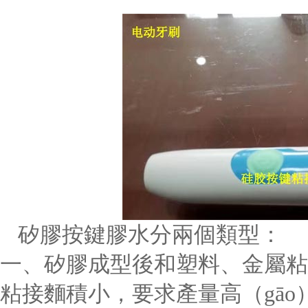
矽膠按鍵膠水分兩個類型：
一、矽膠成型後和塑料、金屬粘
粘接麵積小，要求產量高（gā