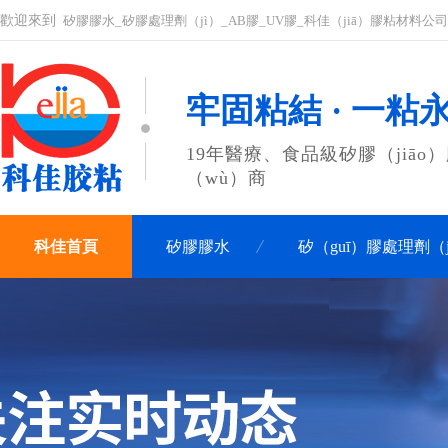
歡迎來到
矽膠膠水_矽膠處理劑（jì）_AB膠_UV膠_科佳（jiā）膠粘材料公
牢固粘結 · 一粘
19年醫療、食品級矽膠（jiāo
（wù）商
科佳首頁
矽膠膠水
矽（guī）膠處理劑（j
聯係科佳