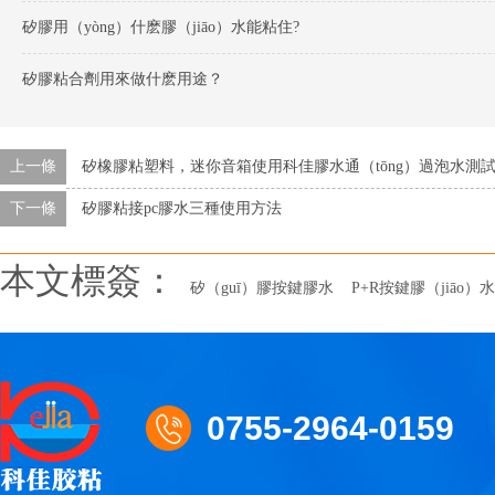
矽膠用（yòng）什麽膠（jiāo）水能粘住?
矽膠粘合劑用來做什麽用途？
上一條
矽橡膠粘塑料，迷你音箱使用科佳膠水通（tōng）過泡水測
下一條
矽膠粘接pc膠水三種使用方法
本文標簽：
矽（guī）膠按鍵膠水
P+R按鍵膠（jiāo）水
0755-2964-0159