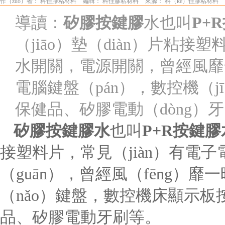
作（zuò）者： 科佳膠粘材料
編輯： 科佳膠粘材料
來源： 科（kē）佳膠粘材料
導讀：
矽膠按鍵膠
水也叫
P+
（jiāo）墊（diàn）片粘接
水開關，電源開關，曾經風靡
電腦鍵盤（pán），數控機（j
保健品、矽膠電動（dòng）牙（
矽膠按鍵膠水
也叫
P+R
按鍵膠
接塑料片，常見（jiàn）有電
（guān），曾經風（fēng）
（nǎo）鍵盤，數控機床顯示板按
品、矽膠電動牙刷等。