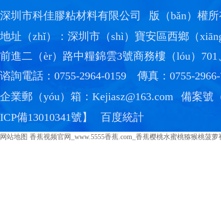
深圳市科佳膠粘材料有限公司
版（bǎn）權所
地址（zhǐ）：深圳市（shì）寶安區西鄉（xiān
前進二（èr）路中糧錦雲3號商務樓（lóu）701、
谘詢電話：0755-2964-0159
傳真：0755-2966-
企業郵（yóu）箱：Kejiasz@163.com
備案號（
ICP備13010341號
】
百度統計
网站地图
香蕉视频官网_www.5555香蕉.com_香蕉樱桃水蜜桃猕猴桃