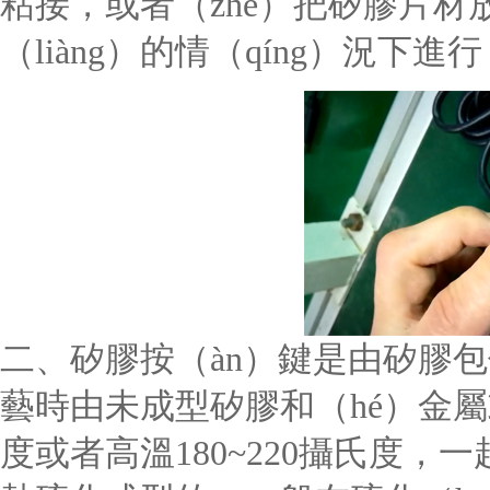
粘接，或者（zhě）把矽膠片
（liàng）的情（qíng）況下進
二、矽膠按（àn）鍵是由矽膠包
藝時由未成型矽膠和（hé）金
度或者高溫
180~220
攝氏度，一起