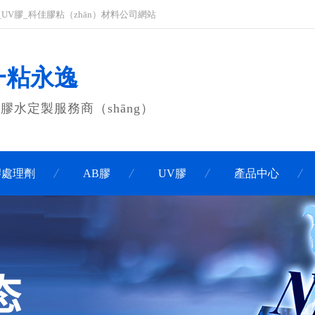
膠_UV膠_科佳膠粘（zhān）材料公司網站
 一粘永逸
膠水定製服務商（shāng）
膠處理劑
AB膠
UV膠
產品中心