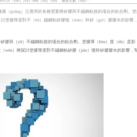
年01月（yuè）29日 14時（shí）10分
瀏覽次數（shù）:
是一種廣（guǎng）泛應用於各種需要將矽膠與不鏽鋼粘接的場合的粘合劑。
n）討塗膠厚度對不（bú）鏽鋼粘矽膠慢（màn）幹矽（guī）膠膠水的影
與（yǔ）不鏽鋼粘接的場合的粘合劑。塗膠厚（hòu）度（dù）是影（
）。本文（wén）將探討塗膠厚度對不鏽鋼粘矽膠（jiāo）慢幹矽膠膠水的影響