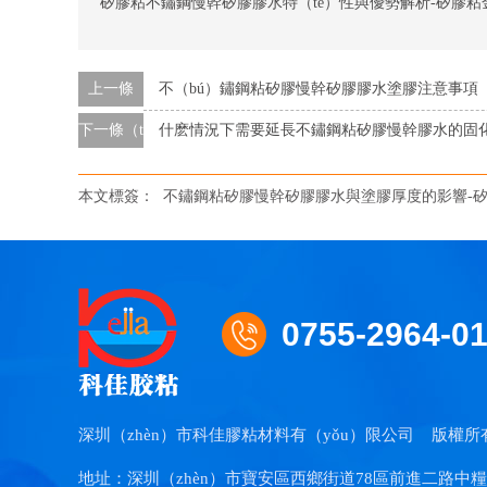
矽膠粘不鏽鋼慢幹矽膠膠水特（tè）性與優勢解析-矽膠粘
上一條
不（bú）鏽鋼粘矽膠慢幹矽膠膠水塗膠注意事項（xi
下一條（tiáo）
什麽情況下需要延長不鏽鋼粘矽膠慢幹膠水的固化
本文標簽：
不鏽鋼粘矽膠慢幹矽膠膠水與塗膠厚度的影響-
0755-2964-0
深圳（zhèn）市科佳膠粘材料有（yǒu）限公司
版權所
地址：深圳（zhèn）市寶安區西鄉街道78區前進二路中糧錦雲