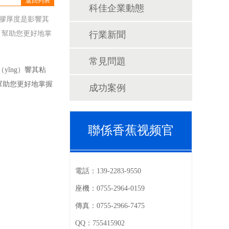
返回列表
科佳企業動態
塗膠厚度是影響其
響，幫助您更好地掌
行業新聞
常見問題
yǐng）響其粘
，幫助您更好地掌握
成功案例
聯係香蕉视频官
電話：
139-2283-9550
座機：
0755-2964-0159
傳真：
0755-2966-7475
QQ：
755415902