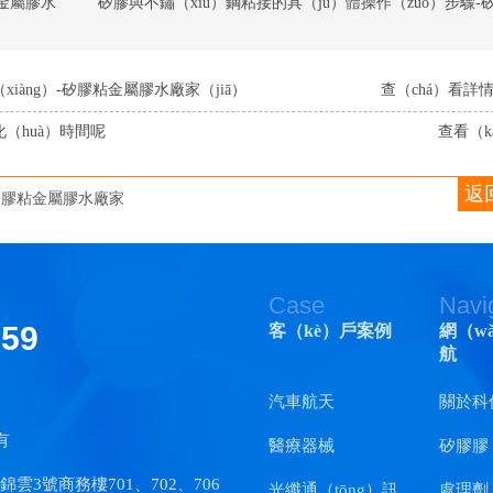
金屬膠水
àng）-矽膠粘金屬膠水廠家（jiā）
查（chá）看詳情（
（huà）時間呢
查看（k
返
矽膠粘金屬膠水廠家
Case
Navi
159
客（kè）戶案例
網（w
航
汽車航天
關於科
有
醫療器械
矽膠膠（
3號商務樓701、702、706
光纖通（tōng）訊
（shuǐ
處理劑