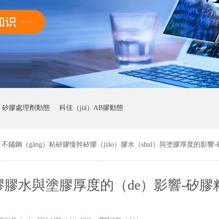
ā）矽膠處理劑動態
科佳（jiā）AB膠動態
不鏽鋼（gāng）粘矽膠慢幹矽膠（jiāo）膠水（shuǐ）與塗膠厚度的影
矽膠膠水與塗膠厚度的（de）影響-矽
水廠家