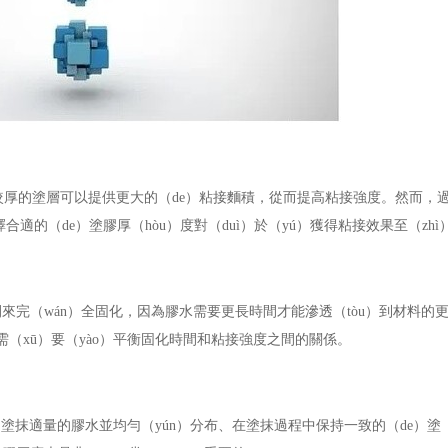
。較厚的塗層可以提供更大的（de）粘接麵積，從而提高粘接強度。然而，
適的（de）塗膠厚（hòu）度對（duì）於（yú）獲得粘接效果至（zh
完（wán）全固化，因為膠水需要更長時間才能滲透（tòu）到材料的
需（xū）要（yào）平衡固化時間和粘接強度之間的關係。
塗抹適量的膠水並均勻（yún）分布、在塗抹過程中保持一致的（de）塗（