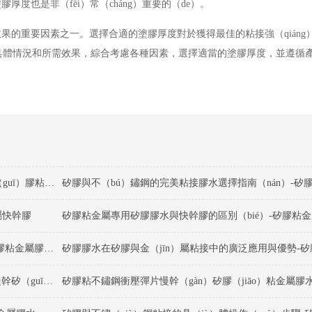
度也是非（fēi）常（cháng）重要的（de）。
果的重要因素之一。選擇合適的塗膠厚度對於獲得最佳的粘接強（qiáng
，應根據具體情況和所需效果，綜合考慮各種因素，選擇適當的塗膠厚度，並遵
矽膠與不鏽鋼粘接高（gāo）效膠水選（xuǎn）擇指南-矽（guī）膠粘不鏽鋼（gāng）膠水
矽膠與不（bú）鏽鋼的完美粘接膠水選擇指南（nán）-矽
屬快幹膠
矽膠粘金屬專用矽膠膠水與快幹膠的區別（bié）-矽膠粘
矽（guī）膠粘金屬專用矽膠膠水使用工藝指南-矽（guī）膠粘金屬膠水廠家
ABS+PC塑膠殼扣位加固慢幹矽膠膠（jiāo）水應用案例-慢幹矽（guī）膠膠（jiāo）水