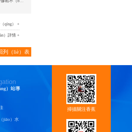
矽膠與不鏽（xiù）鋼粘接的具（jù）體操作（zuò）步驟-矽膠粘不（bú）鏽鋼（gāng）膠水
qíng） +
àn）詳情 +
回列（liè）表
gation
ǎng）站導
佳
掃描關注香蕉
jiāo）水
视频官
）