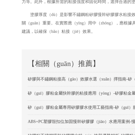
力等。此外，根據所需的粘接強度和固化時間，選擇合適的塗膠厚
塗膠厚度（dù）是影響不鏽鋼粘矽膠慢幹矽膠膠水粘接效
關（guān）重要。在實際應（yīng）用中（zhōng）
建議，以確保（bǎo）粘接（jiē）效果。
【相關（guān）推薦】
矽（guī）膠粘金屬快幹膠的粘接應用（yòng）-矽膠粘金