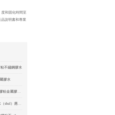
）度和固化時間至
循產品說明書和專業
膠粘不鏽鋼膠水
金屬膠水
矽膠膠水在矽膠與金（jīn）屬粘接中的廣泛應用與優勢-矽膠粘金屬膠（jiāo）水（shuǐ）
矽膠粘不鏽鋼衝壓彈片慢幹（gàn）矽膠（jiāo）粘金屬膠水（shuǐ）應用案例-矽膠粘金屬膠水