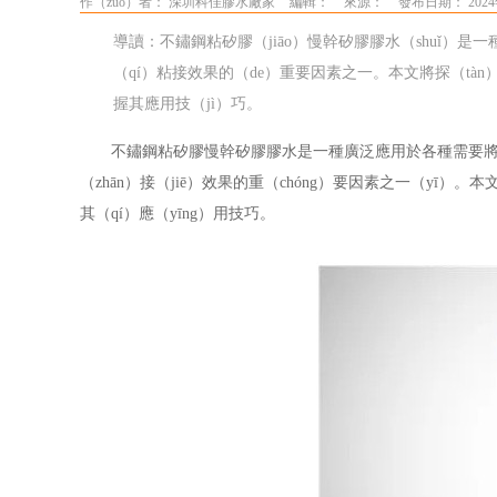
作（zuò）者： 深圳科佳膠水廠家
編輯：
來源：
發布日期： 2024
導讀：不鏽鋼粘矽膠（jiāo）慢幹矽膠膠水（shuǐ）
（qí）粘接效果的（de）重要因素之一。本文將探（tà
握其應用技（jì）巧。
不鏽鋼粘矽膠慢幹矽膠膠水是一種廣泛應用於各種需要將矽膠
（zhān）接（jiē）效果的重（chóng）要因素之一（yī
其（qí）應（yīng）用技巧。