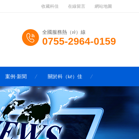
收藏科佳
在線留言
網站地圖
全國服務熱（rè）線
0755-2964-0159
案例·新聞
關於科（kē）佳