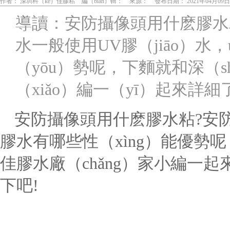
作者： 深圳科（kē）佳膠粘
編（biān）輯：
來源：
發布日期： 2021年04月09日
導讀：安防攝像頭用什麽膠水粘?
水一般使用UV膠（jiāo）水，
（yōu）勢呢，下麵就和深（sh
（xiǎo）編一（yī）起來詳細
安防攝像頭用什麽膠水粘
?
安
膠水有哪些性（xìng）能優勢呢
佳膠水廠（chǎng）家小編一起來（
下吧!