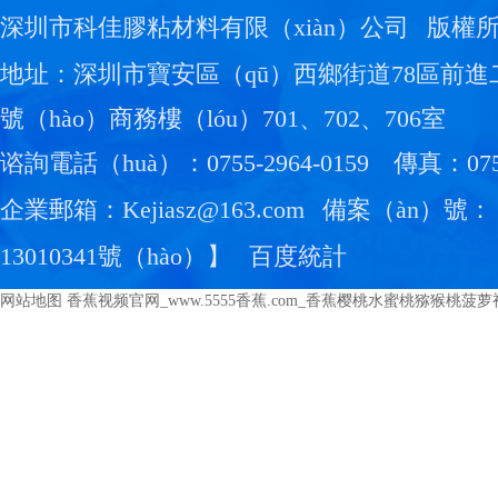
深圳市科佳膠粘材料有限（xiàn）公司
版權
地址：深圳市寶安區（qū）西鄉街道78區前進
號（hào）商務樓（lóu）701、702、706室
谘詢電話（huà）：0755-2964-0159
傳真：0755
企業郵箱：Kejiasz@163.com
備案（àn）號：
13010341號（hào）
】
百度統計
网站地图
香蕉视频官网_www.5555香蕉.com_香蕉樱桃水蜜桃猕猴桃