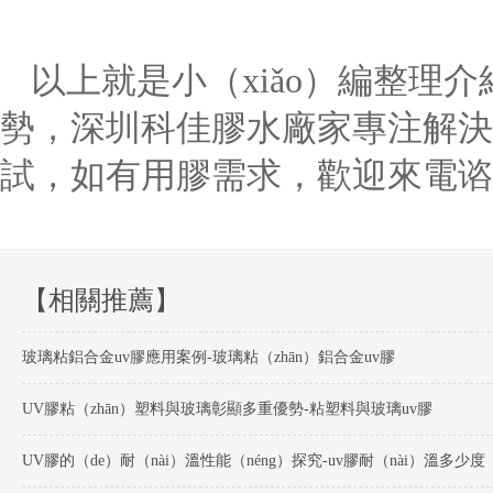
以上就是小（xiǎo）編整理
勢，深圳科佳膠水廠家專注解決
試，如有用膠需求，歡迎來電谘
【相關推薦】
玻璃粘鋁合金uv膠應用案例-玻璃粘（zhān）鋁合金uv膠
UV膠粘（zhān）塑料與玻璃彰顯多重優勢-粘塑料與玻璃uv膠
UV膠的（de）耐（nài）溫性能（néng）探究-uv膠耐（nài）溫多少度