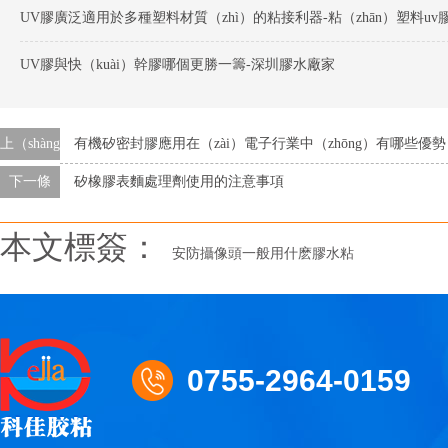
UV膠廣泛適用於多種塑料材質（zhì）的粘接利器-粘（zhān）塑料uv
UV膠與快（kuài）幹膠哪個更勝一籌-深圳膠水廠家
上（shàng）一條
有機矽密封膠應用在（zài）電子行業中（zhōng）有哪些優勢
下一條
矽橡膠表麵處理劑使用的注意事項
本文標簽：
安防攝像頭一般用什麽膠水粘
0755-2964-0159