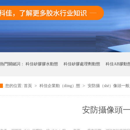
熱門關鍵詞：
科佳矽膠膠水動態
科佳矽膠處理劑動態
科佳AB膠動
您的位置:
首頁
>
科佳企業動（dòng）態
>
安防攝（shè）像頭一般
科佳快幹膠動態
安防攝像頭