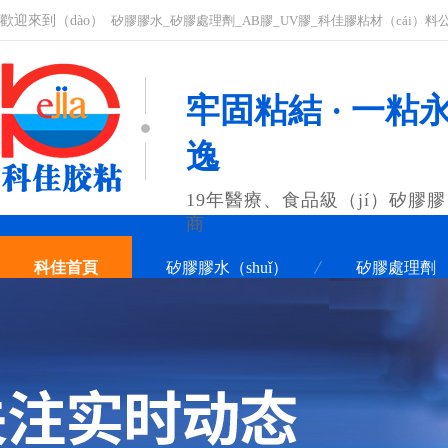
歡迎來到（dào）
矽膠膠水_矽膠處理劑_AB膠_UV膠_科佳膠粘材（cái）料
牢固粘結 · 一粘永
逸
19年醫療、食品級（jí）矽膠膠
商
科佳首頁
矽膠膠水（shuǐ）
矽膠處理劑
聯係（xì）科佳