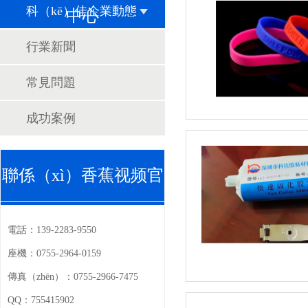
科（kē）佳企業動態
中心
行業新聞
常見問題
成功案例
聯係（xì）香蕉视频官
電話：
139-2283-9550
座機：
0755-2964-0159
傳真（zhēn）：
0755-2966-7475
QQ：
755415902