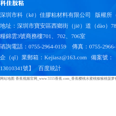
深圳市科（kē）佳膠粘材料有限公司
版權所（
地址：深圳市寶安區西鄉街（jiē）道（dào）
糧錦雲3號商務樓701、702、706室
谘詢電話：0755-2964-0159
傳真：0755-2966-
企（qǐ）業郵箱：Kejiasz@163.com
備案號：
13010341號
】
百度統計
网站地图
香蕉视频官网_www.5555香蕉.com_香蕉樱桃水蜜桃猕猴桃