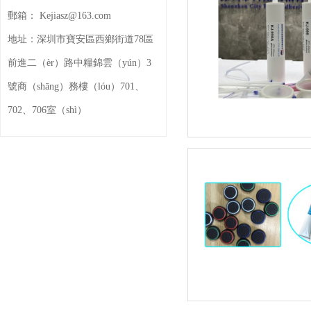
郵箱：
Kejiasz@163.com
地址：
深圳市寶安區西鄉街道78區
前進二（èr）路中糧錦雲（yún）3
號商（shāng）務樓（lóu）701、
702、706室（shì）