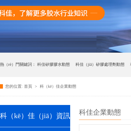
熱（rè）門關鍵詞：
科佳矽膠膠水動態
科佳（jiā）矽膠處理劑動態
您的位置:
首頁
>
科（kē）佳企業動態
科佳UV無影膠水動（dòng）態
科佳快幹（gàn）膠動態
科佳企業動態
科（kē）佳（jiā）資訊