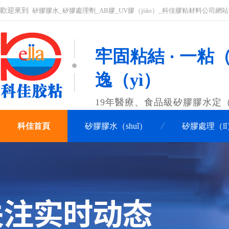
歡迎來到
矽膠膠水_矽膠處理劑_AB膠_UV膠（jiāo）_科佳膠粘材料公司網站
牢固粘結 · 一粘（
逸（yì）
19年醫療、食品級矽膠膠水定（
科佳首頁
矽膠膠水（shuǐ）
矽膠處理（l
關於科佳
聯係科佳