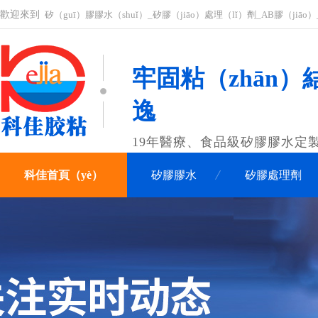
歡迎來到
矽（guī）膠膠水（shuǐ）_矽膠（jiāo）處理（lǐ）劑_AB膠（jiāo
牢固粘（zhān）結
逸
19年醫療、食品級矽膠膠水定
科佳首頁（yè）
矽膠膠水
矽膠處理劑
關（guān）於科佳（jiā）
聯係科佳