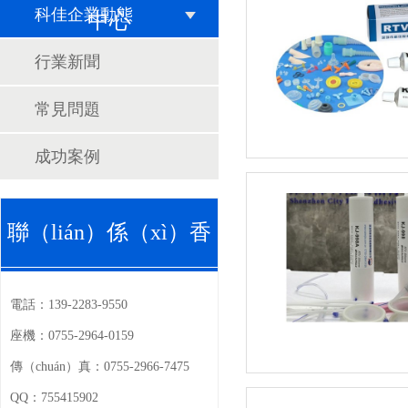
科佳企業動態
中心
行業新聞
常見問題
成功案例
聯（lián）係（xì）香
蕉视频官
電話：
139-2283-9550
座機：
0755-2964-0159
傳（chuán）真：
0755-2966-7475
QQ：
755415902