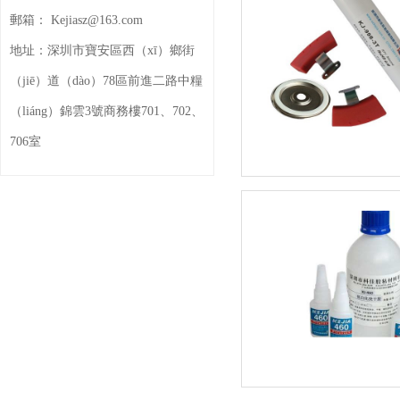
郵箱：
Kejiasz@163.com
地址：
深圳市寶安區西（xī）鄉街
（jiē）道（dào）78區前進二路中糧
（liáng）錦雲3號商務樓701、702、
706室