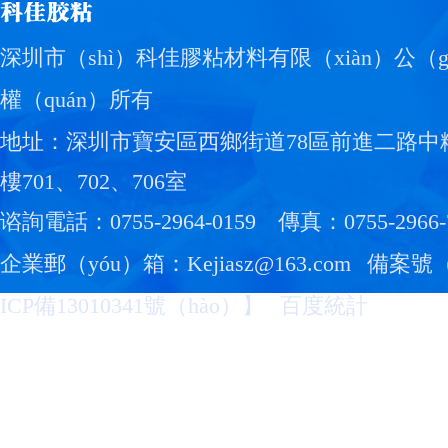
深圳市（shì）科佳膠粘材料有限（xiàn）公（g
權（quán）所有
地址：深圳市寶安區西鄉街道78區前進二路中
樓701、702、706室
谘詢電話：0755-2964-0159
傳真：0755-2966-
企業郵（yóu）箱：Kejiasz@163.com
備案號（
ICP備13010341號（hào）
】
百度統計