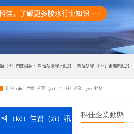
熱（rè）門關鍵詞：
科佳矽膠膠水動態
科佳矽膠（jiāo）處理劑動態
您的（de）位置:
首頁（yè）
>
科佳企業（yè）動態
科佳UV無影（yǐng）膠水動態
科佳快幹膠動態
科佳企業動態
科（kē）佳資（zī）訊