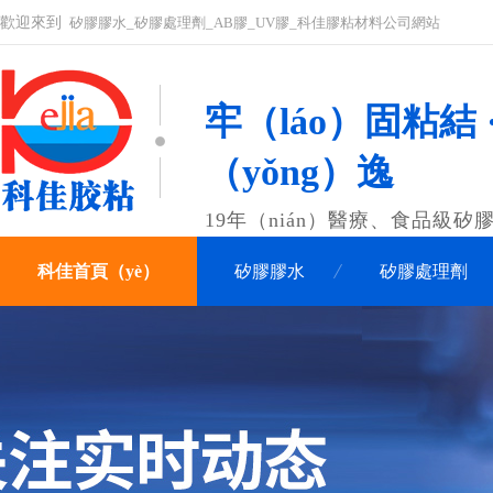
歡迎來到
矽膠膠水_矽膠處理劑_AB膠_UV膠_科佳膠粘材料公司網站
牢（láo）固粘結 
（yǒng）逸
19年（nián）醫療、食品級
科佳首頁（yè）
矽膠膠水
矽膠處理劑
聯係科佳（jiā）