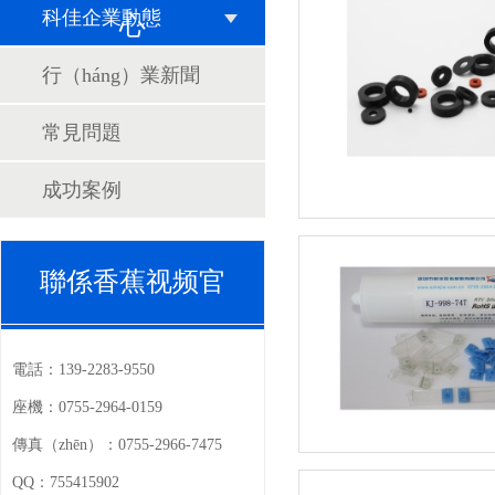
科佳企業動態
心
行（háng）業新聞
常見問題
成功案例
聯係香蕉视频官
電話：
139-2283-9550
座機：
0755-2964-0159
傳真（zhēn）：
0755-2966-7475
QQ：
755415902