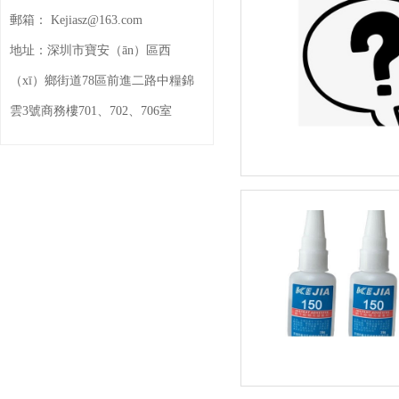
郵箱：
Kejiasz@163.com
地址：
深圳市寶安（ān）區西
（xī）鄉街道78區前進二路中糧錦
雲3號商務樓701、702、706室