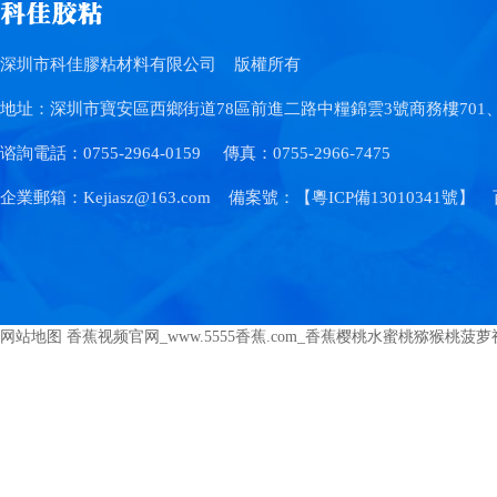
深圳市科佳膠粘材料有限公司
版權所有
地址：深圳市寶安區西鄉街道78區前進二路中糧錦雲3號商務樓701、7
谘詢電話：0755-2964-0159
傳真：0755-2966-7475
企業郵箱：Kejiasz@163.com
備案號：【
粵ICP備13010341號
】
网站地图
香蕉视频官网_www.5555香蕉.com_香蕉樱桃水蜜桃猕猴桃