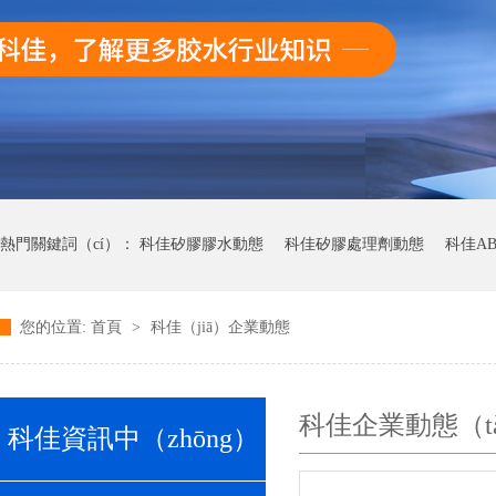
熱門關鍵詞（cí）：
科佳矽膠膠水動態
科佳矽膠處理劑動態
科佳A
您的位置:
首頁
>
科佳（jiā）企業動態
科佳快幹膠動態
科佳企業動態（tà
科佳資訊中（zhōng）