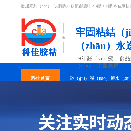
歡迎來到（dào）
矽膠膠水_矽膠處理劑_AB膠_UV膠_科佳膠粘
牢固粘結（ji
（zhān）永
19年醫（yī）療、食品
（dìng）製服務商
科佳首頁
矽（guī）膠（jiāo）膠水（shu
關（guān）於科佳
聯係科佳