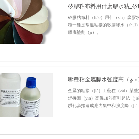
矽膠粘布料用什麽膠水粘_矽膠粘
矽膠粘布料（liào）用什（shí）麽膠水
種一種是常溫粘接的矽膠膠水（shuǐ）
膠底塗劑（jì）。
哪種粘金屬膠水強度高（gā
金屬的粘接（jiē）工藝在（zài）
焊接因（yīn）高溫加熱而引起結（j
鑽孔套扣造成應力集中和強度降（jiàn
還可以（yǐ）耐高溫呢，下麵就和小