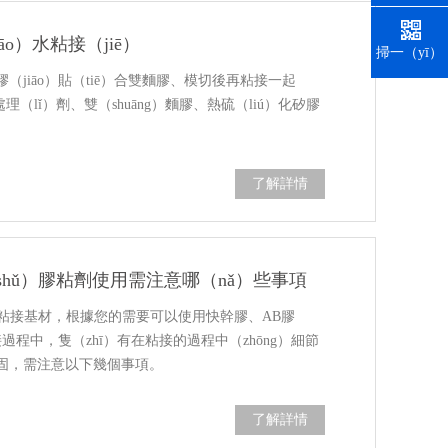
留言
o）水粘接（jiē）
掃一（yī）
掃
jiāo）貼（tiē）合雙麵膠、模切後再粘接一起
（lǐ）劑、雙（shuāng）麵膠、熱硫（liú）化矽膠
了解詳情
（qíng）
（shǔ）膠粘劑使用需注意哪（nǎ）些事項
的粘接基材，根據您的需要可以使用快幹膠、AB膠
過程中，隻（zhī）有在粘接的過程中（zhōng）細節
牢固，需注意以下幾個事項。
了解詳情