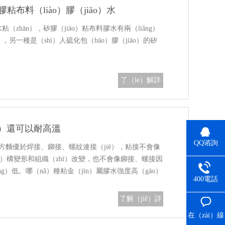
布料（liào）膠（jiāo）水
粘（zhān），矽膠（jiāo）粘布料膠水有兩（liǎng）
，另一種是（shì）人硫化包（bāo）膠（jiāo）的矽
了（le）解詳
情
o）還可以耐高溫
QQ谘詢
某些方麵優於焊接、鉚接、螺紋連接（jiē），粘接不會像
ié）構變形和組織（zhī）改變，也不會像鉚接、螺接因
g）低。哪（nǎ）種粘金（jīn）屬膠水強度高（gāo）
400電話
編…
了解（jiě）詳
情
在（zài）線