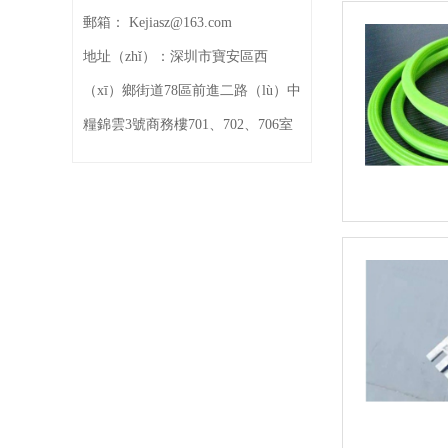
郵箱：
Kejiasz@163.com
地址（zhǐ）：
深圳市寶安區西
（xī）鄉街道78區前進二路（lù）中
糧錦雲3號商務樓701、702、706室