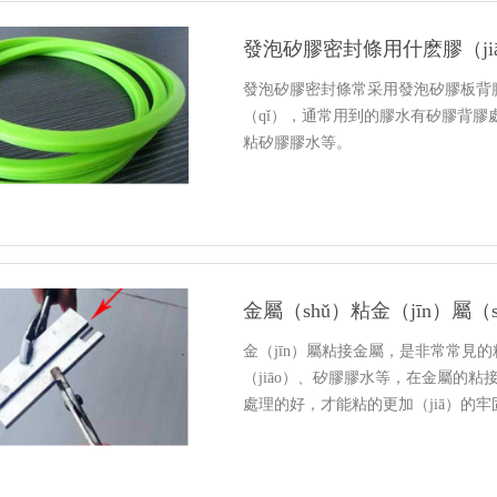
發泡矽膠密封條用什麽膠（jiā
發泡矽膠密封條常采用發泡矽膠板背膠（
（qǐ），通常用到的膠水有矽膠背膠處理
粘矽膠膠水等。
金屬（shǔ）粘金（jīn）屬
金（jīn）屬粘接金屬，是非常常見
（jiāo）、矽膠膠水等，在金屬的粘接
處理的好，才能粘的更加（jiā）的