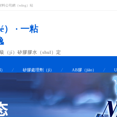
材料公司網（wǎng）站
é） · 一粘
逸
級（jí）矽膠膠水（shuǐ）定
ǐ）
矽膠處理劑（jì）
AB膠（jiāo）