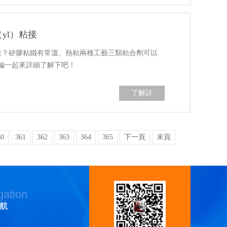
yǐ）粘接
粘接？矽膠粘鐵有常溫、熱粘兩種工藝三類粘合劑可以
編一起來詳細了解下吧！
了解詳
（xiáng）情
60
361
362
363
364
365
下一頁
末頁
gation
航