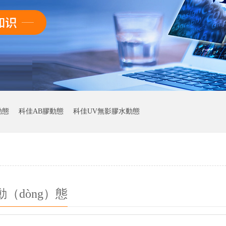
動態
科佳AB膠動態
科佳UV無影膠水動態
（dòng）態