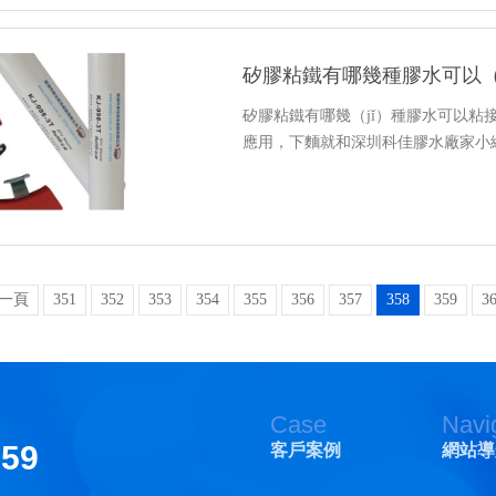
矽膠粘鐵有哪幾種膠水可以（
矽膠粘鐵有哪幾（jǐ）種膠水可以
應用，下麵就和深圳科佳膠水廠家小
一頁
351
352
353
354
355
356
357
358
359
3
Case
Navi
159
客戶案例
網站導