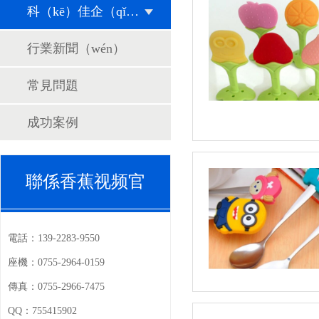
科（kē）佳企（qǐ）業動態
行業新聞（wén）
常見問題
成功案例
聯係香蕉视频官
電話：
139-2283-9550
座機：
0755-2964-0159
傳真：
0755-2966-7475
QQ：
755415902