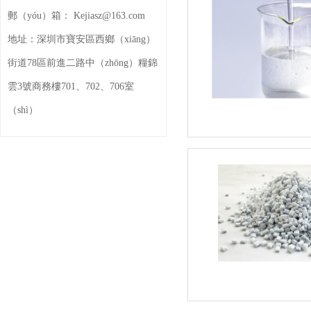
郵（yóu）箱：
Kejiasz@163.com
地址：
深圳市寶安區西鄉（xiāng）
街道78區前進二路中（zhōng）糧錦
雲3號商務樓701、702、706室
（shì）