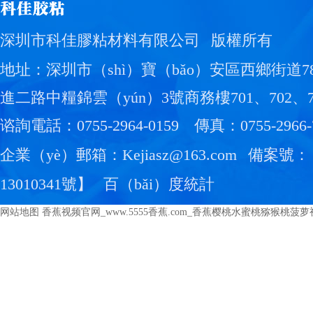
深圳市科佳膠粘材料有限公司
版權所有
地址：深圳市（shì）寶（bǎo）安區西鄉街道7
進二路中糧錦雲（yún）3號商務樓701、702、7
谘詢電話：0755-2964-0159
傳真：0755-2966-
企業（yè）郵箱：Kejiasz@163.com
備案號：
13010341號
】
百（bǎi）度統計
网站地图
香蕉视频官网_www.5555香蕉.com_香蕉樱桃水蜜桃猕猴桃