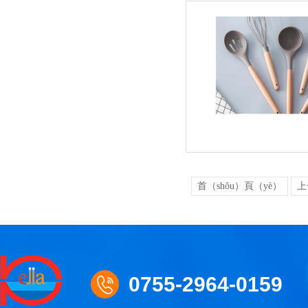
首（shǒu）頁（yè）
上
0755-2964-0159