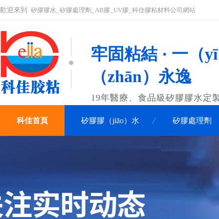
歡迎來到
矽膠膠水_矽膠處理劑_AB膠_UV膠_科佳膠粘材料公司網站
牢固粘結 · 一（y
（zhān）永逸
19年醫療、食品級矽膠膠水定
科佳首頁
矽膠膠（jiāo）水
矽膠處理劑
聯係（xì）科佳（jiā）