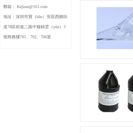
郵箱：
Kejiasz@163.com
地址：
深圳市寶（bǎo）安區西鄉街
道78區前進二路中糧錦雲（yún）3
號商務樓701、702、706室