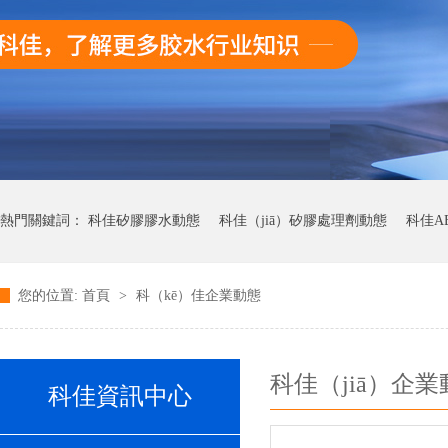
熱門關鍵詞：
科佳矽膠膠水動態
科佳（jiā）矽膠處理劑動態
科佳A
您的位置:
首頁
>
科（kē）佳企業動態
科佳快幹膠動態
科佳（jiā）企業
科佳資訊中心