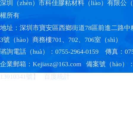
深圳（zhèn）市科佳膠粘材料（liào）有限公（
權所有
地址：深圳市寶安區西鄉街道78區前進二路中糧
3號（hào）商務樓701、702、706室（shì）
谘詢電話（huà）：0755-2964-0159
傳真：0755
企業郵箱：Kejiasz@163.com
備案號（hào）
13010341號
】
百度統計