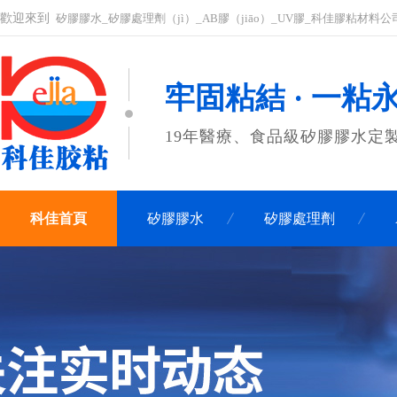
歡迎來到
矽膠膠水_矽膠處理劑（jì）_AB膠（jiāo）_UV膠_科佳膠粘材料
牢固粘結 · 一粘
19年醫療、食品級矽膠膠水定
科佳首頁
矽膠膠水
矽膠處理劑
聯係科（kē）佳