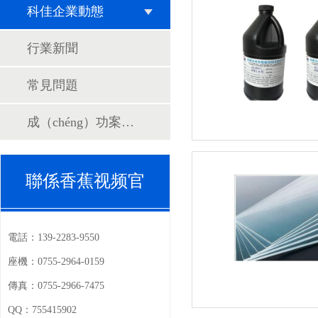
科佳企業動態
行業新聞
常見問題
成（chéng）功案（àn）例
聯係香蕉视频官
（men）
電話：
139-2283-9550
座機：
0755-2964-0159
傳真：
0755-2966-7475
QQ：
755415902