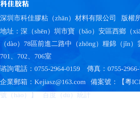
深圳市科佳膠粘（zhān）材料有限公司
版權
地址：深（shēn）圳市寶（bǎo）安區西鄉（xi
（dào）78區前進二路中（zhōng）糧錦（jǐn
701、702、706室
谘詢電話：0755-2964-0159
傳真：0755-2966-
企業郵箱：Kejiasz@163.com
備案號：【
粵IC
號（hào）
】
百度（dù）統計