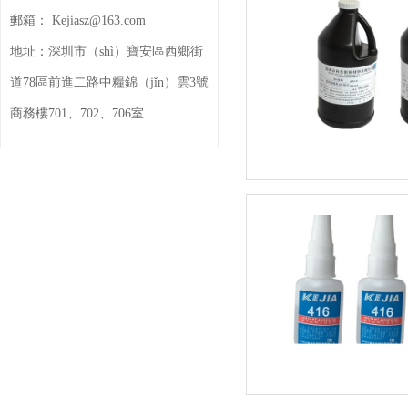
郵箱：
Kejiasz@163.com
地址：
深圳市（shì）寶安區西鄉街
道78區前進二路中糧錦（jǐn）雲3號
商務樓701、702、706室