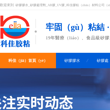
歡迎來到
矽膠膠水_矽膠處理劑_AB膠_UV膠_科佳膠粘（zhān）材料公司（s
牢固（gù）粘結 
19年醫療（liáo）、食品級矽
科佳（jiā）首頁（yè）
矽膠膠水
矽膠處（
關於科佳
聯係科佳