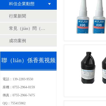
科佳企業動態
行業新聞
常見（jiàn）問（wèn）題
成功案例
聯（lián）係香蕉视频
官
電話：
139-2283-9550
座機：
0755-2964-0159
傳真：
0755-2966-7475
QQ：
755415902