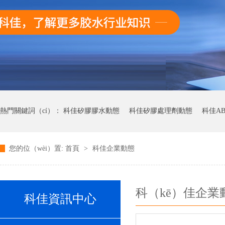
熱門關鍵詞（cí）：
科佳矽膠膠水動態
科佳矽膠處理劑動態
科佳A
您的位（wèi）置:
首頁
>
科佳企業動態
科（kē）佳快幹膠動態
科（kē）佳企業
科佳資訊中心