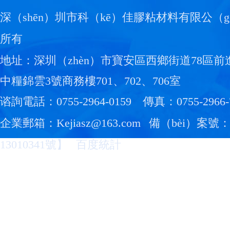
深（shēn）圳市科（kē）佳膠粘材料有限公（g
所有
地址：深圳（zhèn）市寶安區西鄉街道78區前
中糧錦雲3號商務樓701、702、706室
谘詢電話：0755-2964-0159
傳真：0755-2966-
企業郵箱：Kejiasz@163.com
備（bèi）案號
13010341號
】
百度統計