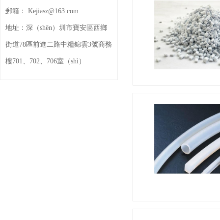
郵箱：
Kejiasz@163.com
地址：
深（shēn）圳市寶安區西鄉
街道78區前進二路中糧錦雲3號商務
樓701、702、706室（shì）