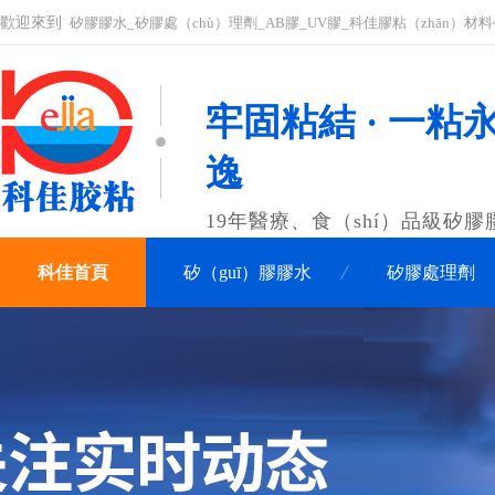
歡迎來到
矽膠膠水_矽膠處（chù）理劑_AB膠_UV膠_科佳膠粘（zhān）材
牢固粘結 · 一粘永
逸
19年醫療、食（shí）品級矽
科佳首頁
矽（guī）膠膠水
矽膠處理劑
關於科佳
聯係科佳