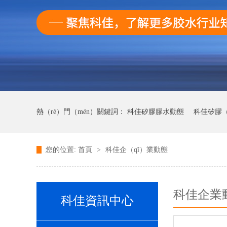
熱（rè）門（mén）關鍵詞：
科佳矽膠膠水動態
科佳矽膠（
您的位置:
首頁
>
科佳企（qǐ）業動態
科佳UV無影膠水動態
科佳快（kuài）幹膠動態
科佳企業
科佳資訊中心