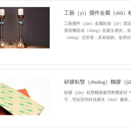
工藝（yì）擺件金屬（shǔ）
工藝擺件（jiàn）金屬粘接（jiē）
通過機器成（chéng）批量生產的，
（shēng）活所需，具有裝飾、使用
矽膠（jiāo）粘雙麵膠處理劑哪家
可，譬如深圳科佳膠水（shuǐ）廠家