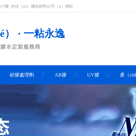
_UV膠_科佳（jiā）膠粘材料公司（sī）網站
é） · 一粘永逸
膠膠水定製服務商
矽膠處理劑
AB膠
UV膠
產（ch