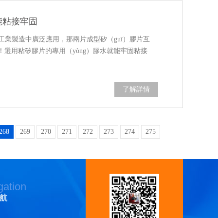
能粘接牢固
體，工業製造中廣泛應用，那兩片成型矽（guī）膠片互
！選用粘矽膠片的專用（yòng）膠水就能牢固粘接
了解詳情
268
269
270
271
272
273
274
275
gation
航