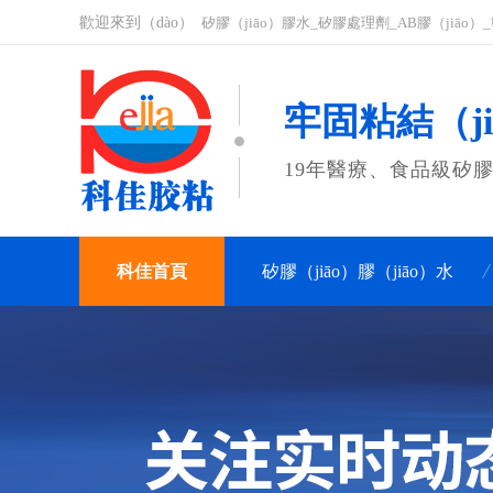
歡迎來到（dào）
矽膠（jiāo）膠水_矽膠處理劑_AB膠（jiāo）
牢固粘結（ji
19年醫療、食品級矽
科佳首頁
矽膠（jiāo）膠（jiāo）水
關於科佳
聯係科佳