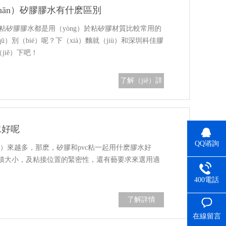
hān）矽膠膠水有什麽區別
熱粘矽膠膠水都是用（yòng）於粘矽膠材質比較常用的
別（bié）呢？下（xià）麵就（jiù）和深圳科佳膠
jiě）下吧！
了解（jiě）詳
情
水好呢
QQ谘詢
è）來越多，那麽，矽膠和pvc粘一起用什麽膠水好
）積大小，及粘接位置的緊密性，還有藝要求來選用適
400電話
了解詳情
在線留言