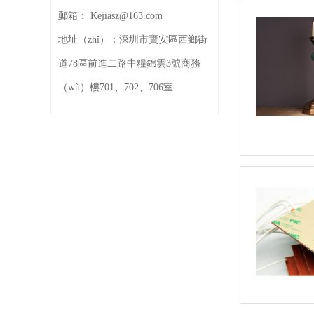
郵箱：
Kejiasz@163.com
地址（zhǐ）：
深圳市寶安區西鄉街
道78區前進二路中糧錦雲3號商務
（wù）樓701、702、706室