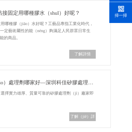
粘接固定用哪種膠水（shuǐ）好呢？
掃一掃
固定用哪種膠（jiāo）水好呢？工藝品專指工業化時代，
有一定藝術屬性的能（néng）夠滿足人民群眾日常生
功能的商品。
了解詳情
矽膠粘雙（shuāng）麵膠（jiāo）處理劑哪家好—深圳科佳矽膠處理劑廠家
好？選擇實力雄厚、質量可靠的矽膠處理劑（jì）廠家即
。
了解（jiě）詳
情