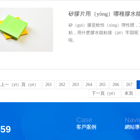
矽膠片用（yòng）哪種膠水
矽（guī）膠是軟性（xìng）彈性
粘，用什麽膠水能粘接（jiē）牢固呢
啦。
上一（yī）頁（yè）
261
262
263
264
265
266
267
下一頁（yè）
末頁
Case
Navi
159
客戶案例
網站導