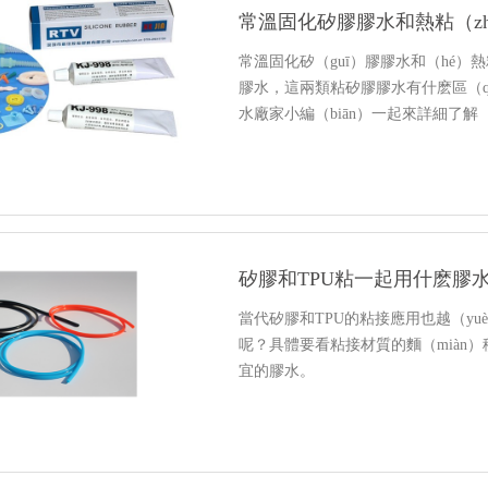
常溫固化矽膠膠水和熱粘（z
常溫固化矽（guī）膠膠水和（hé）
膠水，這兩類粘矽膠膠水有什麽區（qū）
水廠家小編（biān）一起來詳細了解（
矽膠和TPU粘一起用什麽膠
當代矽膠和TPU的粘接應用也越（yu
呢？具體要看粘接材質的麵（miàn
宜的膠水。