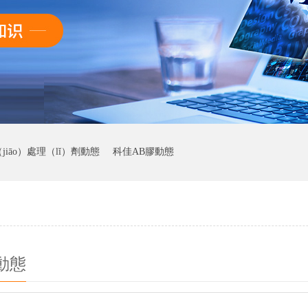
jiāo）處理（lǐ）劑動態
科佳AB膠動態
動態