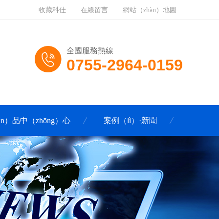
收藏科佳
在線留言
網站（zhàn）地圖
全國服務熱線
0755-2964-0159
ǎn）品中（zhōng）心
案例（lì）·新聞