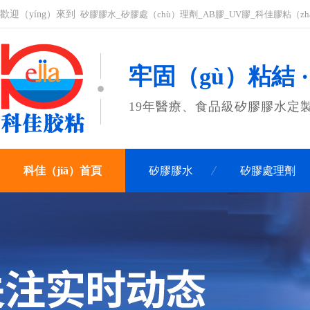
歡迎（yíng）來到
矽膠膠水_矽膠處（chù）理劑_AB膠_UV膠_科佳膠粘（z
牢固（gù）粘結 
19年醫療、食品級矽膠膠水定
科佳（jiā）首頁
矽膠膠水
矽膠處理劑
聯係科佳