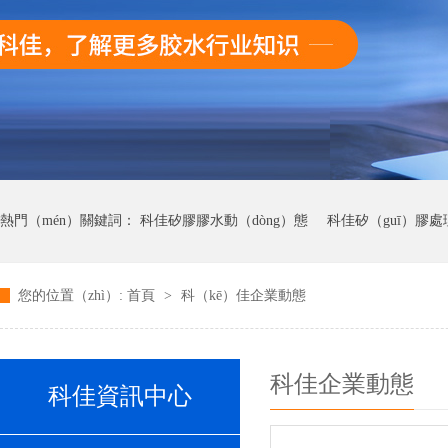
熱門（mén）關鍵詞：
科佳矽膠膠水動（dòng）態
科佳矽（guī）膠處
您的位置（zhì）:
首頁
>
科（kē）佳企業動態
科佳UV無影膠（jiāo）水動態
科佳快幹膠動態
科佳企業動態
科佳資訊中心