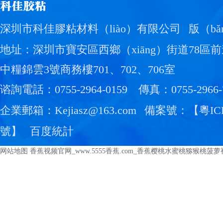
深圳市科佳膠粘材料（liào）有限公司
版（b
地址：深圳市寶安區西鄉（xiāng）街道78區前
中糧錦雲3號商務樓701、702、706室
谘詢電話：0755-2964-0159
傳真：0755-2966-
企業郵箱：Kejiasz@163.com
備案號：【
粵IC
號
】
百度統計
网站地图
香蕉视频官网_www.5555香蕉.com_香蕉樱桃水蜜桃猕猴桃