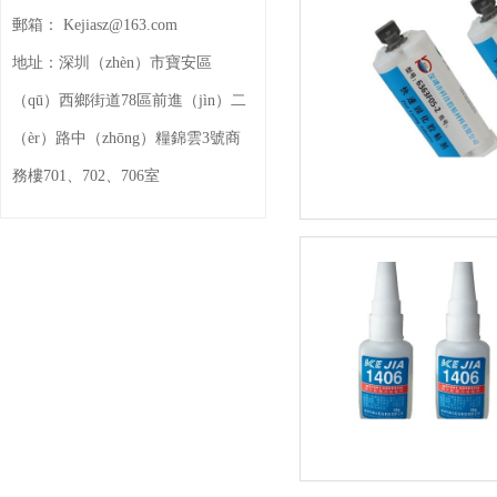
郵箱：
Kejiasz@163.com
地址：
深圳（zhèn）市寶安區
（qū）西鄉街道78區前進（jìn）二
（èr）路中（zhōng）糧錦雲3號商
務樓701、702、706室