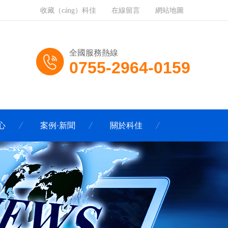
收藏（cáng）科佳
在線留言
網站地圖
全國服務熱線
0755-2964-0159
心
案例·新聞
關於科佳