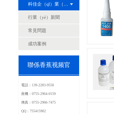
科佳企（qǐ）業（yè）動態
行業（yè）新聞
常見問題
成功案例
聯係香蕉视频官
電話：
139-2283-9550
座機：
0755-2964-0159
傳真：
0755-2966-7475
QQ：
755415902