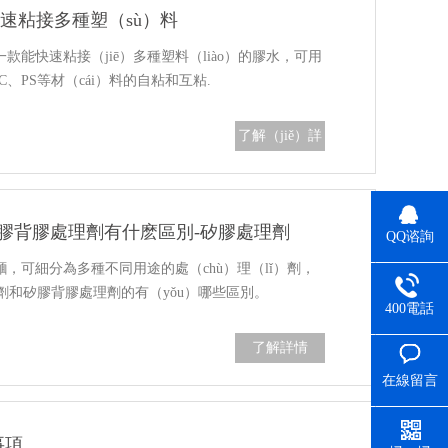
）速粘接多種塑（sù）料
是一款能快速粘接（jiē）多種塑料（liào）的膠水，可用
PC、PS等材（cái）料的自粘和互粘.
了解（jiě）詳
（xiáng）情
矽膠背膠處理劑有什麽區別-矽膠處理劑
QQ谘詢
裏麵，可細分為多種不同用途的處（chù）理（lǐ）劑，
和矽膠背膠處理劑的有（yǒu）哪些區別。
400電話
了解詳情
在線留言
事項