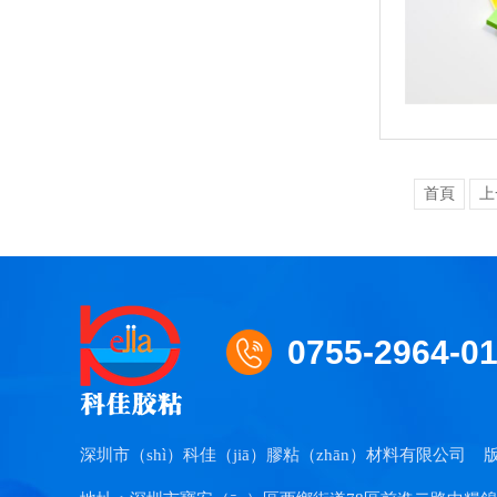
首頁
上
0755-2964-0
深圳市（shì）科佳（jiā）膠粘（zhān）材料有限公司