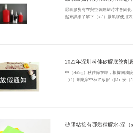
厭氧膠隻有在與空氣隔離時才會固化，
起來詳細了解下（xià）厭氧膠使用方
2022年深圳科佳矽膠底塗劑
中（zhōng）秋佳節在即，根據國務
（tú）劑廠家中秋節放假（jiǎ）安（