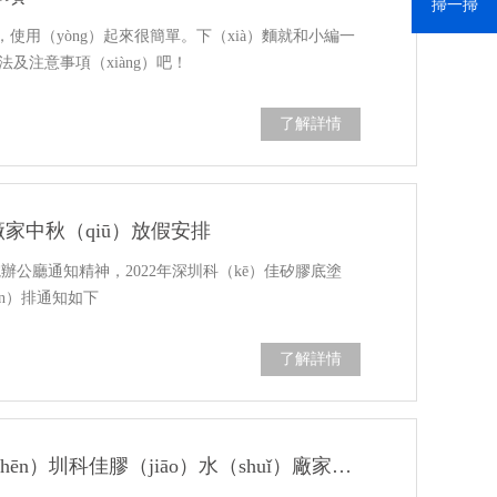
掃一掃
使用（yòng）起來很簡單。下（xià）麵就和小編一
法及注意事項（xiàng）吧！
了解詳情
廠家中秋（qiū）放假安排
院辦公廳通知精神，2022年深圳科（kē）佳矽膠底塗
ān）排通知如下
了解詳情
矽膠粘接有哪幾種膠水-深（shēn）圳科佳膠（jiāo）水（shuǐ）廠家粘（zhān）矽膠膠水種類