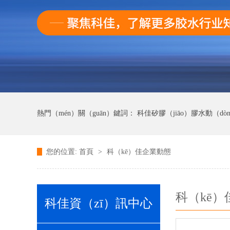
熱門（mén）關（guān）鍵詞：
科佳矽膠（jiāo）膠水動（dò
您的位置:
首頁
>
科（kē）佳企業動態
科佳UV無影膠水動態
科佳快幹膠動態
科（kē
科佳資（zī）訊中心