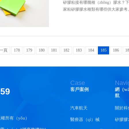
矽膠粘接有哪幾種（zhǒng）膠水？下
家粘矽膠膠水種類有哪些供大家參考
一頁
178
179
180
181
182
183
184
185
186
1
Case
Navi
159
客戶案例
網（w
航
汽車航天
關於科
版權所有（yǒu）
醫療器（qì）械
矽膠膠