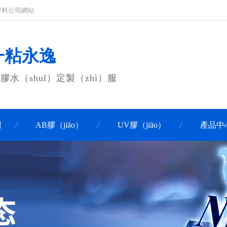
粘材料公司網站
 一粘永逸
水（shuǐ）定製（zhì）服
劑
AB膠（jiāo）
UV膠（jiāo）
產品中