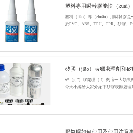
塑料專用瞬幹膠能快（kuài
塑料（liào）專（zhuān）用瞬幹膠
於PVC、ABS、TPU、TPR、矽膠、
矽膠（jiāo）表麵處理劑和
矽（guī）膠處理（lǐ）劑這一大類
今天小編給大家介紹下矽膠表麵處理劑
厭氧膠如何使用及使用注意