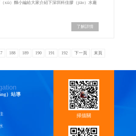
（xià）麵小編給大家介紹下深圳科佳膠（jiāo）水廠
。
了解詳情
87
188
189
190
191
192
下一頁
末頁
gation
ǎng）站導
佳
掃描關
水
（guān）注香