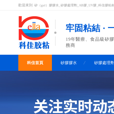
歡迎來到
矽（guī）膠膠水_矽膠處理劑_AB膠_UV膠_科佳膠
牢固粘結 ·
19年醫療、食品級矽膠膠
務商
科佳首頁
矽膠膠水
矽膠處理
聯係科佳