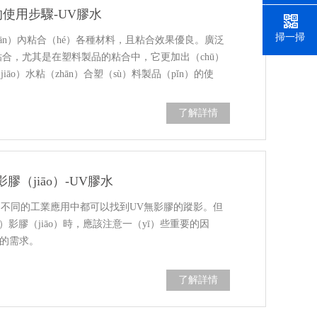
的使用步驟-UV膠水
掃一掃
jiān）內粘合（hé）各種材料，且粘合效果優良。廣泛
料的粘合，尤其是在塑料製品的粘合中，它更加出（chū）
āo）水粘（zhān）合塑（sù）料製品（pǐn）的使
了解詳情
膠（jiāo）-UV膠水
多不同的工業應用中都可以找到UV無影膠的蹤影。但
ú）影膠（jiāo）時，應該注意一（yī）些重要的因
您的需求。
了解詳情