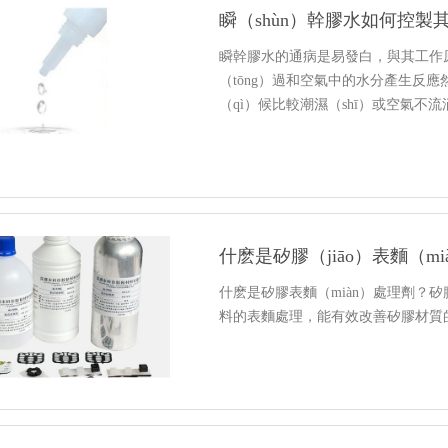
瞬（shùn）幹膠水如何控製
瞬幹膠水的通病是易發白，與其工作原理
（tōng）過和空氣中的水分產生反應
（qì）候比較潮濕（shī）或空氣不流
小編（biān）給大（dà）家介紹瞬
什麽是矽膠（jiāo）表麵（m
什麽是矽膠表麵（miàn）處理劑？矽
料的表麵處理，能有效改善矽膠材質的表