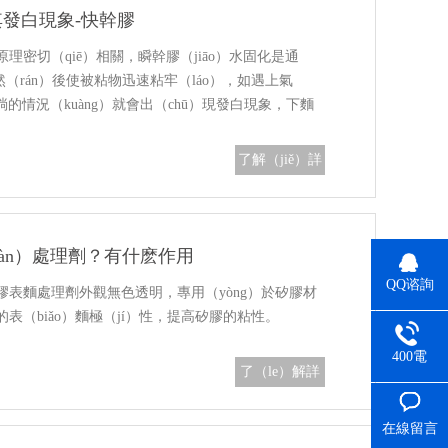
其發白現象-快幹膠
密切（qiē）相關，瞬幹膠（jiāo）水固化是通
然（rán）後使被粘物迅速粘牢（láo），如遇上氣
淌的情況（kuàng）就會出（chū）現發白現象，下麵
幹膠水如何控製其發…
了解（jiě）詳
情
iàn）處理劑？有什麽作用
QQ谘詢
膠表麵處理劑外觀無色透明，專用（yòng）於矽膠材
（xún）
（biǎo）麵極（jí）性，提高矽膠的粘性。
400電
了（le）解詳
（diàn）話
情（qíng）
在線留言