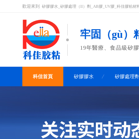
歡迎來到
矽膠膠水_矽膠處理（lǐ）劑_AB膠_UV膠_科佳膠粘材料
牢固（gù）粘
19年醫療、食品級矽
科佳首頁
矽膠膠水
矽膠處理
聯係科佳