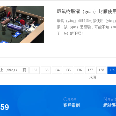
環氧樹脂灌（guàn）封膠使
環氧（yǎng）樹脂灌封膠使用（yò
膠，缺（quē）乏經驗，可能不知（z
了（le）解下吧！
上（shàng）一頁
132
133
134
135
136
137
138
139
末頁
Case
Navi
159
客戶案例
網站導