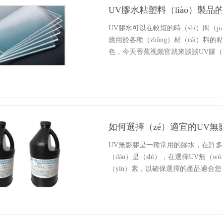
UV膠水粘塑料（liào）製品
UV膠水可以在較短的時（shí）間（
應用於各種（zhǒng）材（cái）
色，今天香蕉视频官就來談談UV膠（ji
（shǐ）用步驟。
如何選擇（zé）適宜的UV無影
UV無影膠是一種常用的膠水，在許
（dàn）是（shì），在選擇UV無（w
（yīn）素，以確保選擇的產品適合