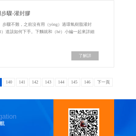
用步驟-灌封膠
ng）步驟不難，之前沒有用（yòng）過環氧樹脂灌封
hī）道該如何下手。下麵就和（hé）小編一起來詳細
了解詳
（xiáng）情
（qíng）
140
141
142
143
144
145
146
下一頁
gation
航