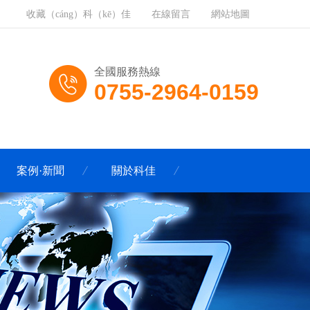
收藏（cáng）科（kē）佳
在線留言
網站地圖
全國服務熱線
0755-2964-0159
案例·新聞
關於科佳