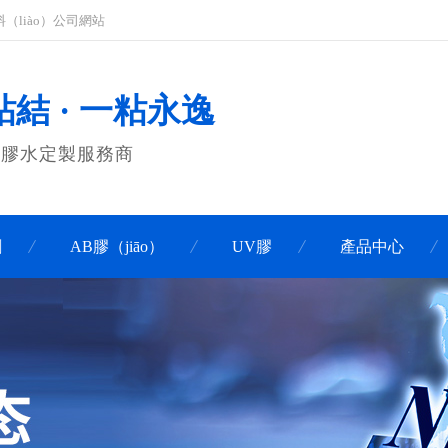
（liào）公司網站
結 · 一粘永逸
膠膠水定製服務商
劑
AB膠（jiāo）
UV膠
產品中心