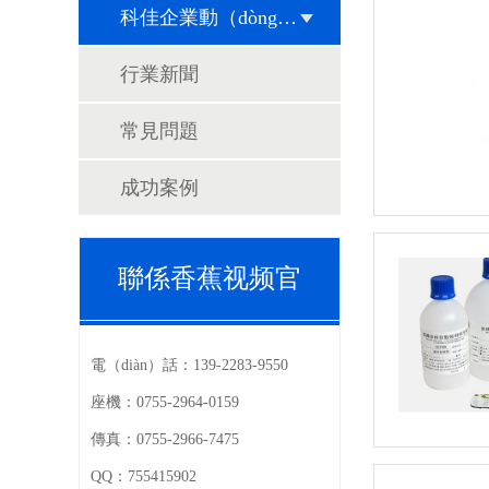
科佳企業動（dòng）態
行業新聞
常見問題
成功案例
聯係香蕉视频官
電（diàn）話：
139-2283-9550
座機：
0755-2964-0159
傳真：
0755-2966-7475
QQ：
755415902