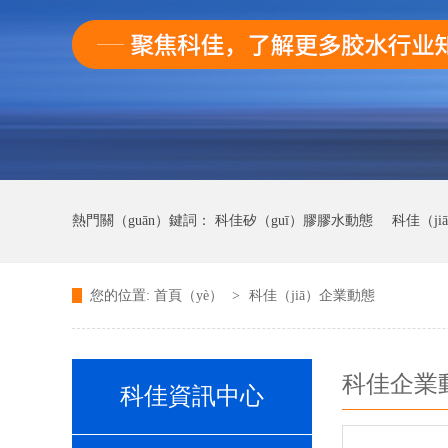
熱門關（guān）鍵詞：
科佳矽（guī）膠膠水動態
科佳（j
您的位置:
首頁（yè）
>
科佳（jiā）企業動態
科佳UV無影膠水動態（tài）
科佳快幹膠動態
科佳企業動
科佳資訊中心