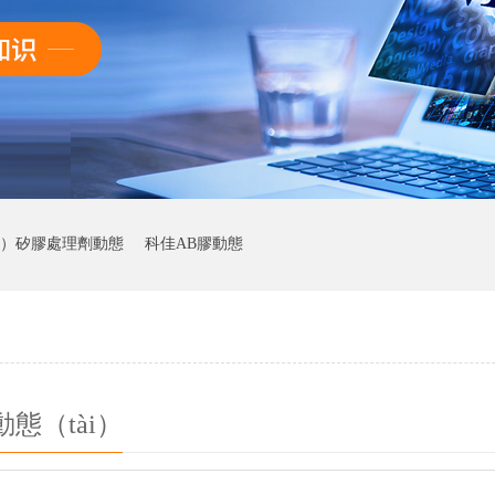
iā）矽膠處理劑動態
科佳AB膠動態
態（tài）