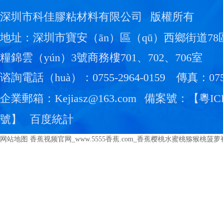
深圳市科佳膠粘材料有限公司
版權所有
地址：深圳市寶安（ān）區（qū）西鄉街道7
糧錦雲（yún）3號商務樓701、702、706室
谘詢電話（huà）：0755-2964-0159
傳真：0755
企業郵箱：Kejiasz@163.com
備案號：【
粵IC
號
】
百度統計
网站地图
香蕉视频官网_www.5555香蕉.com_香蕉樱桃水蜜桃猕猴桃