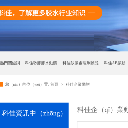
熱門關鍵詞：
科佳矽膠膠水動態
科佳矽膠處理劑動態
科佳AB膠動（
您（nín）的位（wèi）置:
首頁
>
科佳企業動態
科佳UV無影膠（jiāo）水動態（tài）
科佳（jiā）快（kuài）幹膠動態（t
科佳企（qǐ）業動
科佳資訊中（zhōng）