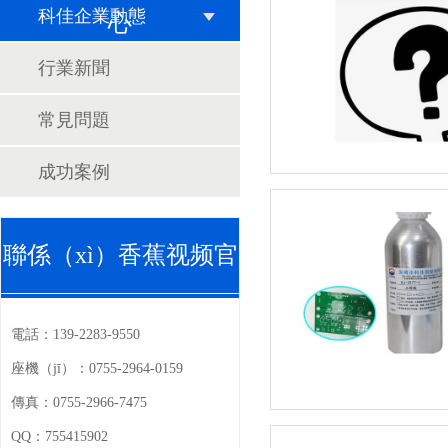
科佳企業動態
心
行業新聞
常見問題
成功案例
聯係（xì）香蕉视频官
電話：
139-2283-9550
座機（jī）：
0755-2964-0159
傳真：
0755-2966-7475
QQ：
755415902