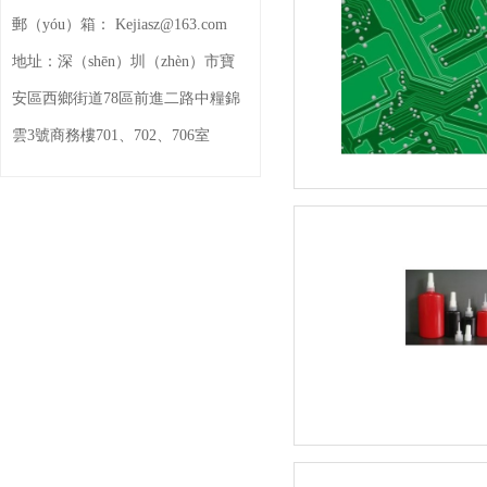
郵（yóu）箱：
Kejiasz@163.com
地址：
深（shēn）圳（zhèn）市寶
安區西鄉街道78區前進二路中糧錦
雲3號商務樓701、702、706室