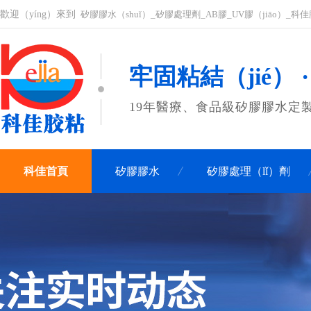
歡迎（yíng）來到
矽膠膠水（shuǐ）_矽膠處理劑_AB膠_UV膠（jiāo）_科
牢固粘結（jié） 
19年醫療、食品級矽膠膠水定
科佳首頁
矽膠膠水
矽膠處理（lǐ）劑
聯係科佳